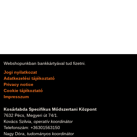
Webshopunkban bankkártyával tud fizetni.
Jogi nyilatkozat
Adatkezelési tájékoztató
Privacy notice
Cookie tájékoztató
Impresszum
Kosárlabda Specifikus Módszertani Központ
7632 Pécs, Megyeri út 74/1.
Kovács Szilvia,
operatív koordinátor
Telefonszám: +36301563150
Nagy Dóra,
tudományos koordinátor