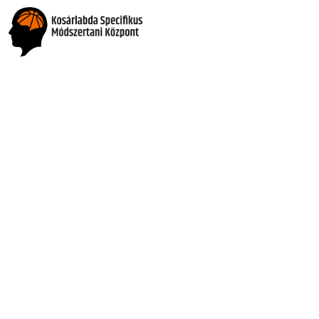
Sonja Vasic
ree-time Euroleague Champion player