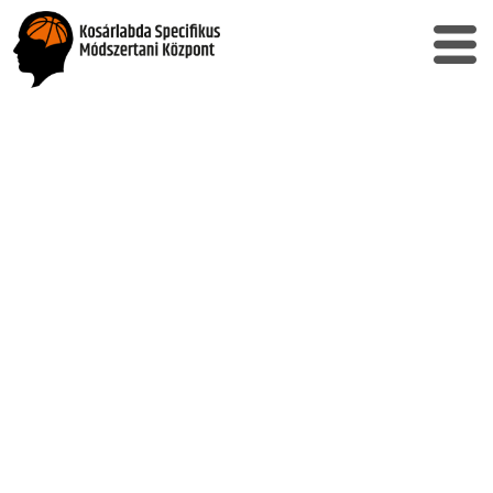
Dr. Knoll Zsolt
péd specialista, sportsebész, az Emineo
Magánkorház orvosigazgatója