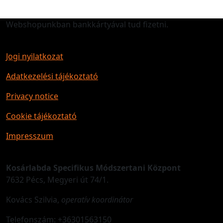
Webshopunkban bankkártyával tud fizetni.
Jogi nyilatkozat
Adatkezelési tájékoztató
Privacy notice
Cookie tájékoztató
Impresszum
Kosárlabda Specifikus Módszertani Központ
7632 Pécs, Megyeri út 74/1.
Kovács Szilvia,
operatív koordinátor
Telefonszám: +36301563150