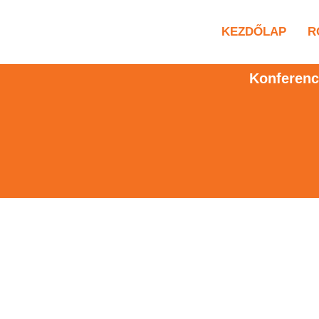
KEZDŐLAP
R
Konferenc
közi Kosárlabda Konferencia