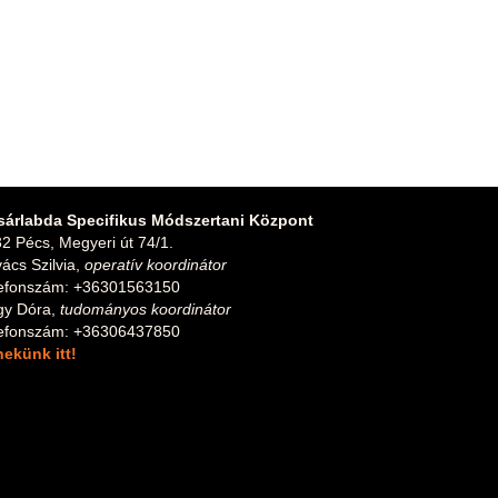
sárlabda Specifikus Módszertani Központ
2 Pécs, Megyeri út 74/1.
ács Szilvia,
operatív koordinátor
lefonszám: +36301563150
gy Dóra,
tudományos koordinátor
lefonszám: +36306437850
 nekünk itt!