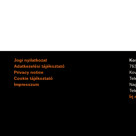
Jogi nyilatkozat
Ko
Adatkezelési tájékoztató
763
Privacy notice
Kov
Cookie tájékoztató
Te
Impresszum
Na
Te
Írj