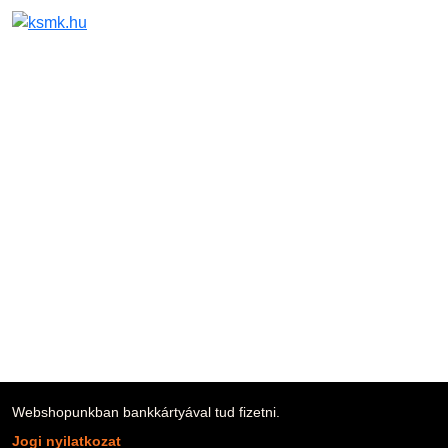
Back to the Contents
Webshopunkban bankkártyával tud fizetni.
Jogi nyilatkozat