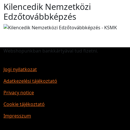
Kilencedik Nemzetközi
Edzőtovábbképzés
Webshopunkban bankkártyával tud fizetni.
Jogi nyilatkozat
Adatkezelési tájékoztató
Privacy notice
Cookie tájékoztató
Impresszum