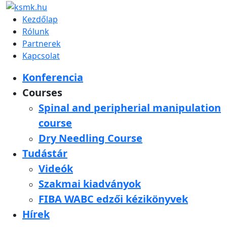
Kezdőlap
Rólunk
Partnerek
Kapcsolat
Konferencia
Courses
Spinal and peripherial manipulation
course
Dry Needling Course
Tudástár
Videók
Szakmai kiadványok
FIBA WABC edzői kézikönyvek
Hírek