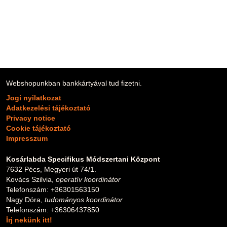
Vissza a Tartalomjegyzékhez
Webshopunkban bankkártyával tud fizetni.
Jogi nyilatkozat
Adatkezelési tájékoztató
Privacy notice
Cookie tájékoztató
Impresszum
Kosárlabda Specifikus Módszertani Központ
7632 Pécs, Megyeri út 74/1.
Kovács Szilvia,
operatív koordinátor
Telefonszám: +36301563150
Nagy Dóra,
tudományos koordinátor
Telefonszám: +36306437850
Írj nekünk itt!