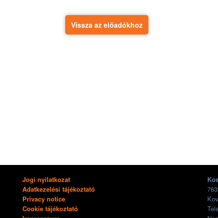
Vissza az előadókhoz
Jogi nyilatkozat
Kos
Adatkezelési tájékoztató
763
Privacy notice
Kov
Cookie tájékoztató
Tel