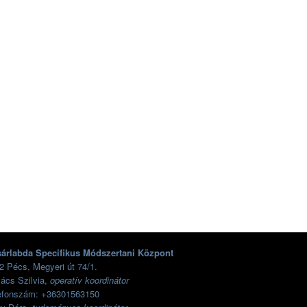
árlabda Specifikus Módszertani Központ
2 Pécs, Megyeri út 74/1.
ács Szilvia,
operatív koordinátor
efonszám: +36301563150