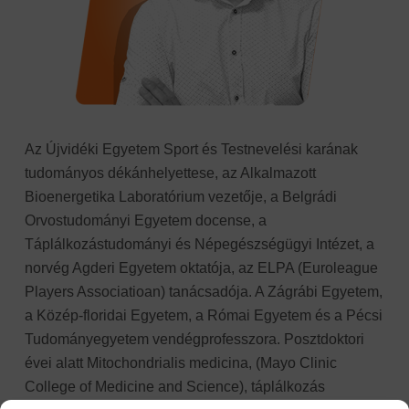
Az Újvidéki Egyetem Sport és Testnevelési karának
tudományos dékánhelyettese, az Alkalmazott
Bioenergetika Laboratórium vezetője, a Belgrádi
Orvostudományi Egyetem docense, a
Táplálkozástudományi és Népegészségügyi Intézet, a
norvég Agderi Egyetem oktatója, az ELPA (Euroleague
Players Associatioan) tanácsadója. A Zágrábi Egyetem,
a Közép-floridai Egyetem, a Római Egyetem és a Pécsi
Tudományegyetem vendégprofesszora. Posztdoktori
évei alatt Mitochondrialis medicina, (Mayo Clinic
College of Medicine and Science), táplálkozás