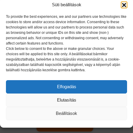
tudomány, az elhízás és az anyagcsere tudomány
Süti beállítások
területeken kutatott (Harvard Medical School and
Harvard University T.H. Chan School of Public Health).
To provide the best experiences, we and our partners use technologies like
cookies to store and/or access device information. Consenting to these
273 tudományos cikk szerzője, vagy társszerzője,
technologies will allow us and our partners to process personal data such
melyek több tudományterület nagyhírű
as browsing behavior or unique IDs on this site and show (non-)
personalized ads. Not consenting or withdrawing consent, may adversely
folyóirataiban jelentek meg és 8800 citációval
affect certain features and functions.
rendelkeznek. Több mint 120 előadást és
Click below to consent to the above or make granular choices. Your
choices will be applied to this site only. A beállításokat bármikor
konferencia absztraktot, 12 könyvfejezetet és 4
megváltoztathatja, beleértve a hozzájárulás visszavonását is, a cookie-
kézikönyvet jegyeznek a neve mellett.
Kiemelkedő
szabályzatban található kapcsolók segítségével, vagy a képernyő alján
tudományos munkásságát számos nemzetközi
található hozzájárulás kezelése gombra kattintva.
ösztöndíjjal ismerték el világhírű szervezetek, mint a
WADA és a NSCA. Hat szabadalommal és szabadalmi
Elfogadás
bejelentéssel rendelkezik az USA-ban, Nagy-
Elutasítás
Britanniában, az EU-ban és Japánban.
Beállítások
Vissza az előadókhoz