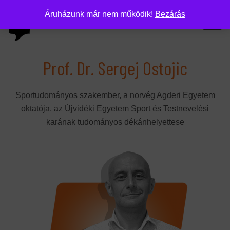
Áruházunk már nem működik!
Bezárás
Prof. Dr. Sergej Ostojic
Sportudományos szakember, a norvég Agderi Egyetem
oktatója, az Újvidéki Egyetem Sport és Testnevelési
karának tudományos dékánhelyettese