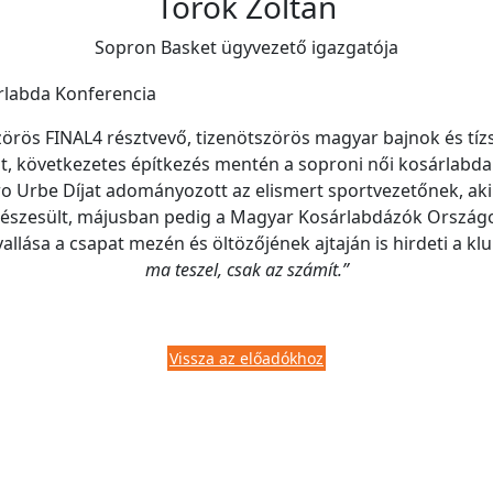
Török Zoltán
Sopron Basket ügyvezető igazgatója
szörös FINAL4 résztvevő, tizenötszörös magyar bajnok és t
lt, következetes építkezés mentén a soproni női kosárlab
 Urbe Díjat adományozott az elismert sportvezetőnek, aki 
részesült, májusban pedig a Magyar Kosárlabdázók Ország
llása a csapat mezén és öltözőjének ajtaján is hirdeti a klub 
ma teszel, csak az számít.”
Vissza az előadókhoz