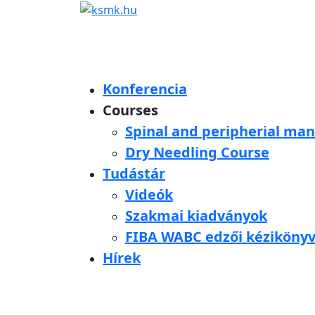
Konferencia
Courses
Spinal and peripherial man
Dry Needling Course
Tudástár
Videók
Szakmai kiadványok
FIBA WABC edzői kéziköny
Hírek