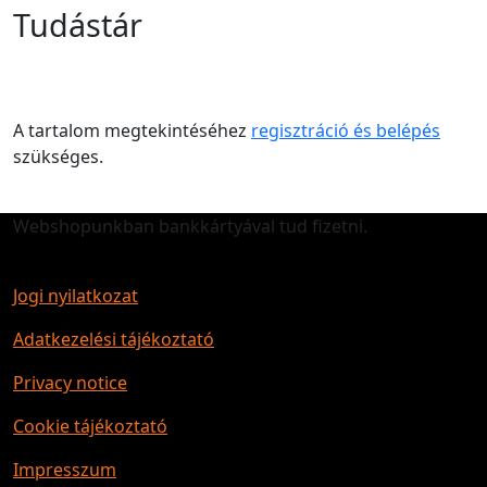
Tudástár
A tartalom megtekintéséhez
regisztráció és belépés
szükséges.
Webshopunkban bankkártyával tud fizetni.
Jogi nyilatkozat
Adatkezelési tájékoztató
Privacy notice
Cookie tájékoztató
Impresszum