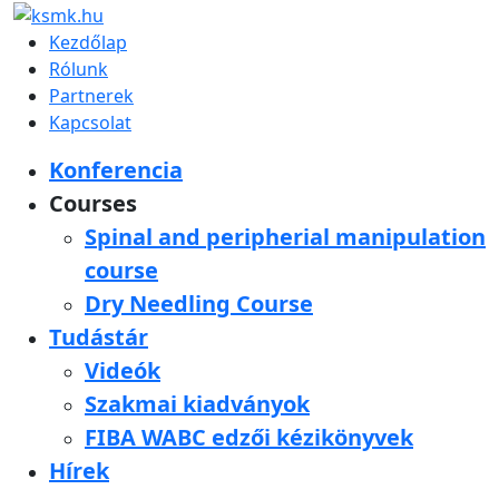
Kezdőlap
Rólunk
Partnerek
Kapcsolat
Konferencia
Courses
Spinal and peripherial manipulation
course
Dry Needling Course
Tudástár
Videók
Szakmai kiadványok
FIBA WABC edzői kézikönyvek
Hírek