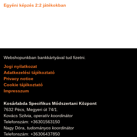
Egyéni képzés 2:2 játékokban
Webshopunkban bankkártyával tud fizetni.
Jogi nyilatkozat
Adatkezelési tájékoztató
Privacy notice
Cookie tájékoztató
Impresszum
Kosárlabda Specifikus Módszertani Központ
7632 Pécs, Megyeri út 74/1.
Kovács Szilvia,
operatív koordinátor
Telefonszám: +36301563150
Nagy Dóra,
tudományos koordinátor
Telefonszám: +36306437850