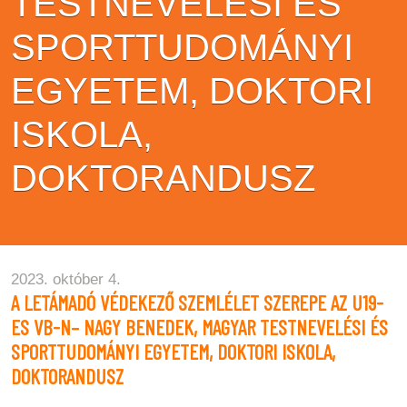
TESTNEVELÉSI ÉS
SPORTTUDOMÁNYI
EGYETEM, DOKTORI
ISKOLA,
DOKTORANDUSZ
2023. október 4.
A LETÁMADÓ VÉDEKEZŐ SZEMLÉLET SZEREPE AZ U19-
ES VB-N– NAGY BENEDEK, MAGYAR TESTNEVELÉSI ÉS
SPORTTUDOMÁNYI EGYETEM, DOKTORI ISKOLA,
DOKTORANDUSZ