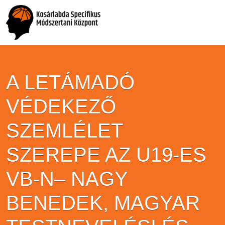
A LETÁMADÓ
VÉDEKEZŐ
SZEMLÉLET
SZEREPE AZ U19-ES
VB-N– NAGY
BENEDEK, MAGYAR