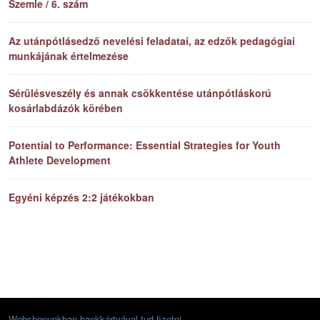
Szemle / 6. szám
Az utánpótlásedző nevelési feladatai, az edzők pedagógiai
munkájának értelmezése
Sérülésveszély és annak csökkentése utánpótláskorú
kosárlabdázók körében
Potential to Performance: Essential Strategies for Youth
Athlete Development
Egyéni képzés 2:2 játékokban
Webshopunkban bankkártyával tud fizetni.