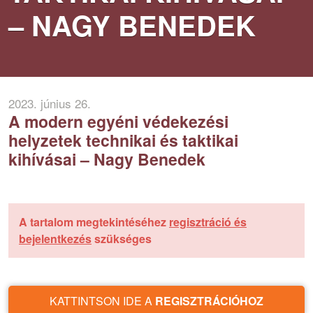
– NAGY BENEDEK
2023. június 26.
A modern egyéni védekezési
helyzetek technikai és taktikai
kihívásai – Nagy Benedek
A tartalom megtekintéséhez
regisztráció és
bejelentkezés
szükséges
KATTINTSON IDE A
REGISZTRÁCIÓHOZ