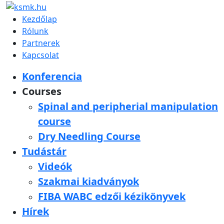
Kezdőlap
Rólunk
Partnerek
Kapcsolat
Konferencia
Courses
Spinal and peripherial manipulation
course
Dry Needling Course
Tudástár
Videók
Szakmai kiadványok
FIBA WABC edzői kézikönyvek
Hírek