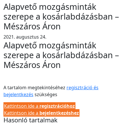
Alapvető mozgásminták
szerepe a kosárlabdázásban –
Mészáros Áron
2021. augusztus 24.
Alapvető mozgásminták
szerepe a kosárlabdázásban –
Mészáros Áron
A tartalom megtekintéséhez
regisztráció és
bejelentkezés
szükséges
Kattintson ide a
regisztrációhoz
Kattintson ide a
bejelentkezéshez
Hasonló tartalmak