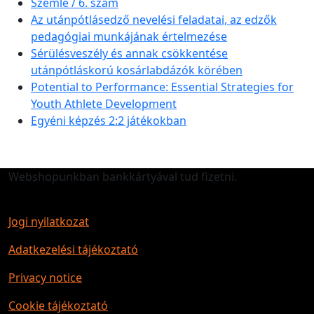
Szemle / 6. szám
Az utánpótlásedző nevelési feladatai, az edzők
pedagógiai munkájának értelmezése
Sérülésveszély és annak csökkentése
utánpótláskorú kosárlabdázók körében
Potential to Performance: Essential Strategies for
Youth Athlete Development
Egyéni képzés 2:2 játékokban
Webshopunkban bankkártyával tud fizetni.
Jogi nyilatkozat
Adatkezelési tájékoztató
Privacy notice
Cookie tájékoztató