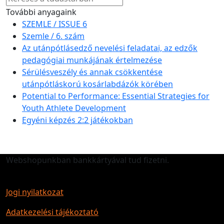
További anyagaink
SZEMLE / ISSUE 6
Szemle / 6. szám
Az utánpótlásedző nevelési feladatai, az edzők
pedagógiai munkájának értelmezése
Sérülésveszély és annak csökkentése
utánpótláskorú kosárlabdázók körében
Potential to Performance: Essential Strategies for
Youth Athlete Development
Egyéni képzés 2:2 játékokban
Webshopunkban bankkártyával tud fizetni.
Jogi nyilatkozat
Adatkezelési tájékoztató