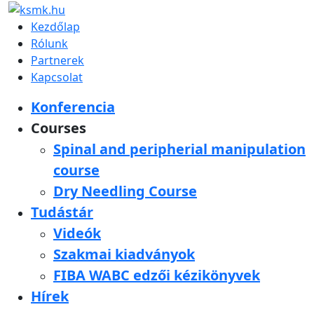
Kezdőlap
Rólunk
Partnerek
Kapcsolat
Konferencia
Courses
Spinal and peripherial manipulation
course
Dry Needling Course
Tudástár
Videók
Szakmai kiadványok
FIBA WABC edzői kézikönyvek
Hírek