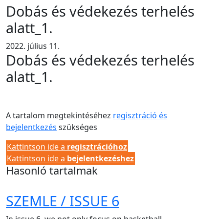
Dobás és védekezés terhelés
alatt_1.
2022. július 11.
Dobás és védekezés terhelés
alatt_1.
A tartalom megtekintéséhez
regisztráció és
bejelentkezés
szükséges
Kattintson ide a
regisztrációhoz
Kattintson ide a
bejelentkezéshez
Hasonló tartalmak
SZEMLE / ISSUE 6
In issue 6, we not only focus on basketball-