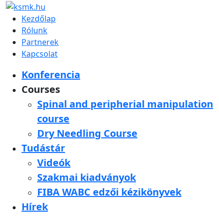
Kezdőlap
Rólunk
Partnerek
Kapcsolat
Konferencia
Courses
Spinal and peripherial manipulation
course
Dry Needling Course
Tudástár
Videók
Szakmai kiadványok
FIBA WABC edzői kézikönyvek
Hírek