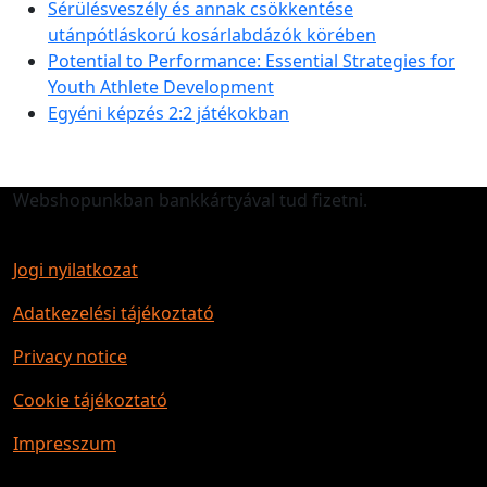
Sérülésveszély és annak csökkentése
utánpótláskorú kosárlabdázók körében
Potential to Performance: Essential Strategies for
Youth Athlete Development
Egyéni képzés 2:2 játékokban
Webshopunkban bankkártyával tud fizetni.
Jogi nyilatkozat
Adatkezelési tájékoztató
Privacy notice
Cookie tájékoztató
Impresszum