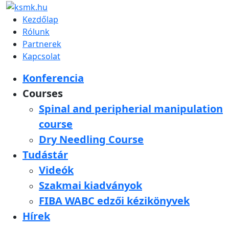
Kezdőlap
Rólunk
Partnerek
Kapcsolat
Konferencia
Courses
Spinal and peripherial manipulation
course
Dry Needling Course
Tudástár
Videók
Szakmai kiadványok
FIBA WABC edzői kézikönyvek
Hírek