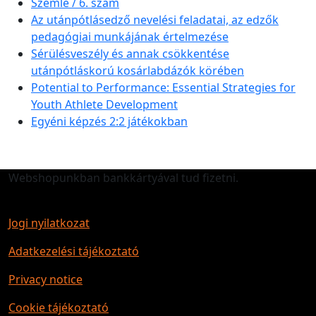
Szemle / 6. szám
Az utánpótlásedző nevelési feladatai, az edzők
pedagógiai munkájának értelmezése
Sérülésveszély és annak csökkentése
utánpótláskorú kosárlabdázók körében
Potential to Performance: Essential Strategies for
Youth Athlete Development
Egyéni képzés 2:2 játékokban
Webshopunkban bankkártyával tud fizetni.
Jogi nyilatkozat
Adatkezelési tájékoztató
Privacy notice
Cookie tájékoztató