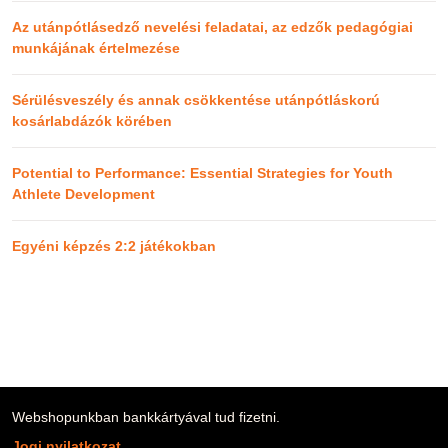
Az utánpótlásedző nevelési feladatai, az edzők pedagógiai
munkájának értelmezése
Sérülésveszély és annak csökkentése utánpótláskorú
kosárlabdázók körében
Potential to Performance: Essential Strategies for Youth
Athlete Development
Egyéni képzés 2:2 játékokban
Webshopunkban bankkártyával tud fizetni.
Jogi nyilatkozat