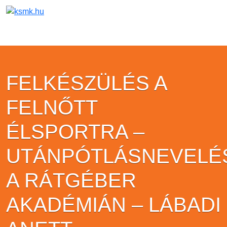
FELKÉSZÜLÉS A
FELNŐTT
ÉLSPORTRA –
UTÁNPÓTLÁSNEVELÉ
A RÁTGÉBER
AKADÉMIÁN – LÁBADI