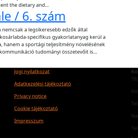
sent the dietary and…
le / 6. szám
 nemcsak a legsikeresebb edzők által
t kosárlabda-specifikus gyakorlatanyag kerül a
, hanem a sportági teljesítmény növelésének
s kommunikáció tudományi összetevőit is…
Jogi nyilatkozat
Ko
76
Adatkezelési tájékoztató
Ko
Privacy notice
Te
Cookie tájékoztató
Na
Impresszum
Te