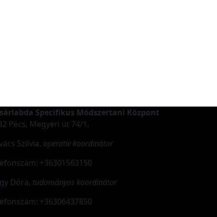
sárlabda Specifikus Módszertani Központ
32 Pécs, Megyeri út 74/1.
vács Szilvia,
operatív koordinátor
lefonszám: +36301563150
gy Dóra,
tudományos koordinátor
lefonszám: +36306437850