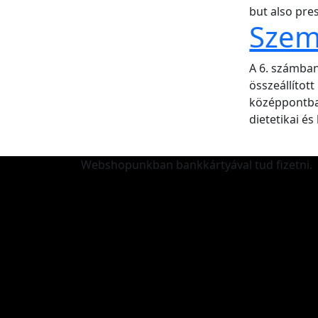
but also pre
Szem
A 6. számban
összeállítot
középpontba
dietetikai é
Webshopunkban bankkártyával tud fizetni.