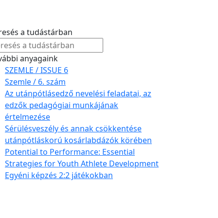
resés a tudástárban
vábbi anyagaink
SZEMLE / ISSUE 6
Szemle / 6. szám
Az utánpótlásedző nevelési feladatai, az
edzők pedagógiai munkájának
értelmezése
Sérülésveszély és annak csökkentése
utánpótláskorú kosárlabdázók körében
Potential to Performance: Essential
Strategies for Youth Athlete Development
Egyéni képzés 2:2 játékokban