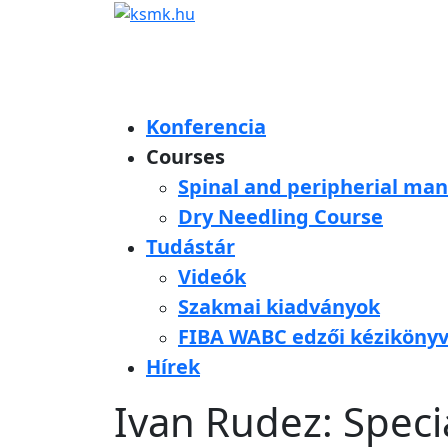
Konferencia
Courses
Spinal and peripherial man
Dry Needling Course
Tudástár
Videók
Szakmai kiadványok
FIBA WABC edzői kéziköny
Hírek
Ivan Rudez: Speci