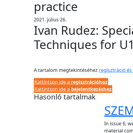
practice
2021. július 26.
Ivan Rudez: Speci
Techniques for U1
A tartalom megtekintéséhez
regisztráció és
Kattintson ide a
regisztrációhoz
Kattintson ide a
bejelentkezéshez
Hasonló tartalmak
SZEM
In issue 6, w
material com