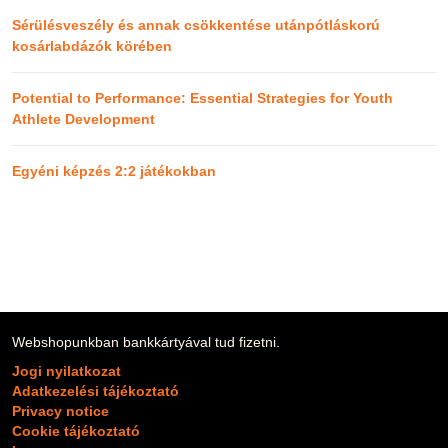
Sérülésveszély és annak csökkentése utánpótláskorú
kosárlabdázók körében
Potential to Performance: Essential Strategies for Youth
Athlete Development
Egyéni képzés 2:2 játékokban
Webshopunkban bankkártyával tud fizetni.
Jogi nyilatkozat
Adatkezelési tájékoztató
Privacy notice
Cookie tájékoztató