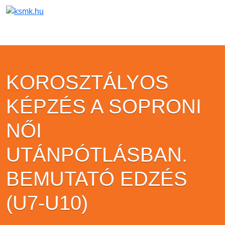
KOROSZTÁLYOS
KÉPZÉS A SOPRONI
NŐI
UTÁNPÓTLÁSBAN.
BEMUTATÓ EDZÉS
(U7-U10)