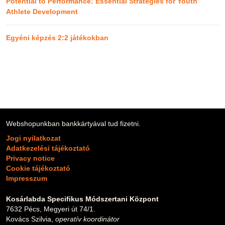
Potential to Performance: Essential Strategies for Youth
Athlete Development
Egyéni képzés 2:2 játékokban
Webshopunkban bankkártyával tud fizetni.
Jogi nyilatkozat
Adatkezelési tájékoztató
Privacy notice
Cookie tájékoztató
Impresszum
Kosárlabda Specifikus Módszertani Központ
7632 Pécs, Megyeri út 74/1.
Kovács Szilvia,
operatív koordinátor