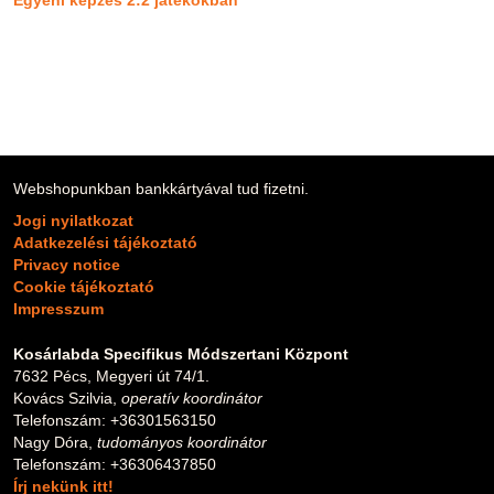
Egyéni képzés 2:2 játékokban
Webshopunkban bankkártyával tud fizetni.
Jogi nyilatkozat
Adatkezelési tájékoztató
Privacy notice
Cookie tájékoztató
Impresszum
Kosárlabda Specifikus Módszertani Központ
7632 Pécs, Megyeri út 74/1.
Kovács Szilvia,
operatív koordinátor
Telefonszám: +36301563150
Nagy Dóra,
tudományos koordinátor
Telefonszám: +36306437850
Írj nekünk itt!