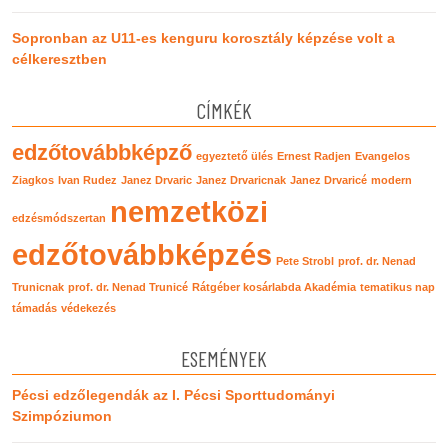
Sopronban az U11-es kenguru korosztály képzése volt a
célkeresztben
CÍMKÉK
edzőtovábbképző
egyeztető ülés
Ernest Radjen
Evangelos
Ziagkos
Ivan Rudez
Janez Drvaric
Janez Drvaricnak
Janez Drvaricé
modern
nemzetközi
edzésmódszertan
edzőtovábbképzés
Pete Strobl
prof. dr. Nenad
Trunicnak
prof. dr. Nenad Trunicé
Rátgéber kosárlabda Akadémia
tematikus nap
támadás
védekezés
ESEMÉNYEK
Pécsi edzőlegendák az I. Pécsi Sporttudományi
Szimpóziumon