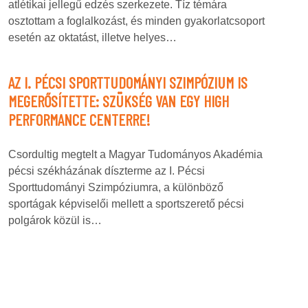
atlétikai jellegű edzés szerkezete. Tíz témára
osztottam a foglalkozást, és minden gyakorlatcsoport
esetén az oktatást, illetve helyes…
AZ I. PÉCSI SPORTTUDOMÁNYI SZIMPÓZIUM IS
MEGERŐSÍTETTE: SZÜKSÉG VAN EGY HIGH
PERFORMANCE CENTERRE!
Csordultig megtelt a Magyar Tudományos Akadémia
pécsi székházának díszterme az I. Pécsi
Sporttudományi Szimpóziumra, a különböző
sportágak képviselői mellett a sportszerető pécsi
polgárok közül is…