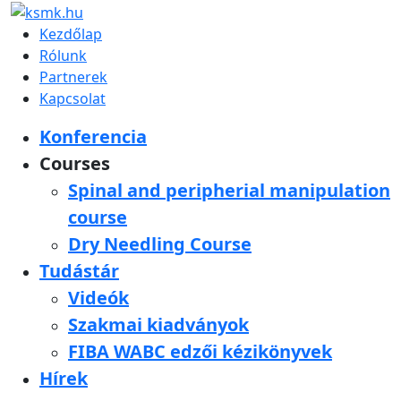
Kezdőlap
Rólunk
Partnerek
Kapcsolat
Konferencia
Courses
Spinal and peripherial manipulation
course
Dry Needling Course
Tudástár
Videók
Szakmai kiadványok
FIBA WABC edzői kézikönyvek
Hírek