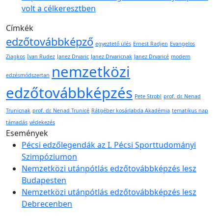
volt a célkeresztben
Címkék
edzőtovábbképző
egyeztető ülés
Ernest Radjen
Evangelos
Ziagkos
Ivan Rudez
Janez Drvaric
Janez Drvaricnak
Janez Drvaricé
modern
nemzetközi
edzésmódszertan
edzőtovábbképzés
Pete Strobl
prof. dr. Nenad
Trunicnak
prof. dr. Nenad Trunicé
Rátgéber kosárlabda Akadémia
tematikus nap
támadás
védekezés
Események
Pécsi edzőlegendák az I. Pécsi Sporttudományi
Szimpóziumon
Nemzetközi utánpótlás edzőtovábbképzés lesz
Budapesten
Nemzetközi utánpótlás edzőtovábbképzés lesz
Debrecenben