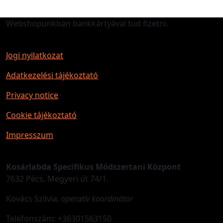
Webshopunkban bankkártyával tud fizetni.
Jogi nyilatkozat
Adatkezelési tájékoztató
Privacy notice
Cookie tájékoztató
Impresszum
Kosárlabda Specifikus Módszertani Központ
7632 Pécs, Megyeri út 74/1.
Kovács Szilvia,
operatív koordinátor
Telefonszám: +36301563150