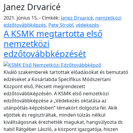
Janez Drvaricé
2021. június 15. - Címkék:
Janez Drvaricé
,
nemzetközi
edzőtovábbképzés
,
Pete Strobl
,
védekezés
A KSMK megtartotta első
nemzetközi
edzőtovábbképzését
Kiváló szakemberek tartottak előadásokat és bemutató
edzéseket a Kosárlabda Specifikus Módszertani
Központ első, Pécsett megrendezett
edzőtovábbképzésén. A KSMK első nemzetközi
edzőtovábbképzése a „Védekezés oktatása az
utánpótlás-képzésben” témakört dolgozta fel. Akik
eljöttek és regisztráltak, minden túlzás nélkül
kiváltságosnak érezhették magukat, hangsúlyozta dr.
habil Rátgéber László, a központ igazgatója, hiszen