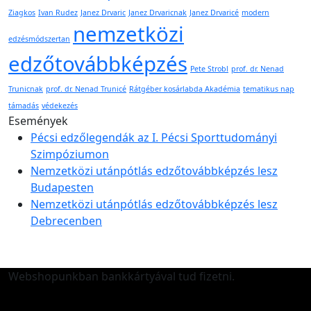
Ziagkos
Ivan Rudez
Janez Drvaric
Janez Drvaricnak
Janez Drvaricé
modern
nemzetközi
edzésmódszertan
edzőtovábbképzés
Pete Strobl
prof. dr. Nenad
Trunicnak
prof. dr. Nenad Trunicé
Rátgéber kosárlabda Akadémia
tematikus nap
támadás
védekezés
Események
Pécsi edzőlegendák az I. Pécsi Sporttudományi
Szimpóziumon
Nemzetközi utánpótlás edzőtovábbképzés lesz
Budapesten
Nemzetközi utánpótlás edzőtovábbképzés lesz
Debrecenben
Webshopunkban bankkártyával tud fizetni.