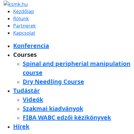
Kezdőlap
Rólunk
Partnerek
Kapcsolat
Konferencia
Courses
Spinal and peripherial manipulation
course
Dry Needling Course
Tudástár
Videók
Szakmai kiadványok
FIBA WABC edzői kézikönyvek
Hírek