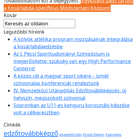
Továbbolvasom ezt a bejegyzést:
Egyeztető ülést tartott
a Kosárlabda-specifikus Módszertani Központ
Kosár
Legutóbbi híreink
A kölyök atlétika program mozgásainak integrálása
a kosárlabdaedzésbe
Az I. Pécsi Sporttudományi Szimpózium is
megerősítette: szükség van egy High Performance
Centerre!
A közös cél a magyar sport sikere – ismét
színvonalas konferenciát rendeztünk
IV. Nemzetközi Utánpótlás Edzőtovábbképzés: új
helyszín, megszokott színvonal
Sopronban az U11-es kenguru korosztály képzése
volt a célkeresztben
Címkék
edzőtovábbképző
egyeztető ülés
Ernest Radjen
Evangelos