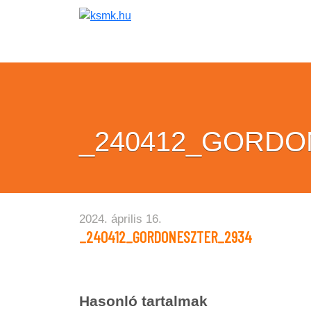
_240412_GORDO
2024. április 16.
_240412_GORDONESZTER_2934
Hasonló tartalmak