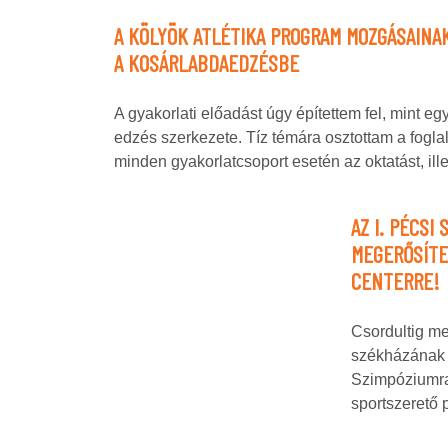
A KÖLYÖK ATLÉTIKA PROGRAM MOZGÁSAINA
A KOSÁRLABDAEDZÉSBE
A gyakorlati előadást úgy építettem fel, mint egy 
edzés szerkezete. Tíz témára osztottam a fogla
minden gyakorlatcsoport esetén az oktatást, il
AZ I. PÉCSI
MEGERŐSÍTE
CENTERRE!
Csordultig m
székházának 
Szimpóziumra,
sportszerető 