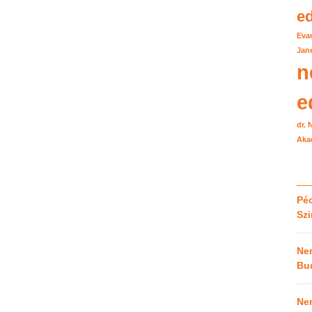
e
Eva
Jane
n
e
dr.
Aka
Péc
Sz
Ne
Bu
Ne