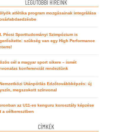
LEGUTÓBBI HÍREINK
ölyök atlétika program mozgásainak integrálása
kosárlabdaedzésbe
I. Pécsi Sporttudományi Szimpózium is
erősítette: szükség van egy High Performance
terre!
özös cél a magyar sport sikere – ismét
nvonalas konferenciát rendeztünk
 Nemzetközi Utánpótlás Edzőtovábbképzés: új
yszín, megszokott színvonal
pronban az U11-es kenguru korosztály képzése
t a célkeresztben
CÍMKÉK