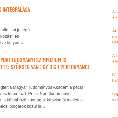
K INTEGRÁLÁSA
A k
a 
atlétikai jellegű
Az 
lkozást, és
meg
Cen
letve helyes…
A k
 SPORTTUDOMÁNYI SZIMPÓZIUM IS
szí
TTE: SZÜKSÉG VAN EGY HIGH PERFORMANCE
IV.
hel
egtelt a Magyar Tudományos Akadémia pécsi
díszterme az I. Pécsi Sporttudományi
So
vol
 a különböző sportágak képviselői mellett a
pécsi polgárok közül is…