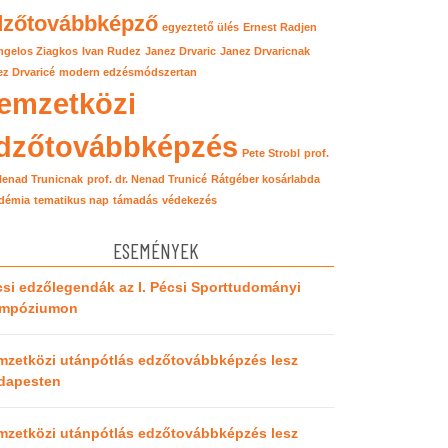
dzőtovábbképző
egyeztető ülés
Ernest Radjen
ngelos Ziagkos
Ivan Rudez
Janez Drvaric
Janez Drvaricnak
z Drvaricé
modern edzésmódszertan
emzetközi
dzőtovábbképzés
Pete Strobl
prof.
 Nenad Trunicnak
prof. dr. Nenad Trunicé
Rátgéber kosárlabda
démia
tematikus nap
támadás
védekezés
ESEMÉNYEK
si edzőlegendák az I. Pécsi Sporttudományi
impóziumon
mzetközi utánpótlás edzőtovábbképzés lesz
dapesten
mzetközi utánpótlás edzőtovábbképzés lesz