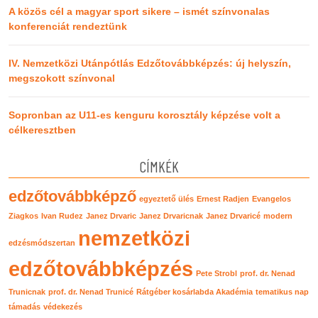
A közös cél a magyar sport sikere – ismét színvonalas
konferenciát rendeztünk
IV. Nemzetközi Utánpótlás Edzőtovábbképzés: új helyszín,
megszokott színvonal
Sopronban az U11-es kenguru korosztály képzése volt a
célkeresztben
CÍMKÉK
edzőtovábbképző
egyeztető ülés
Ernest Radjen
Evangelos
Ziagkos
Ivan Rudez
Janez Drvaric
Janez Drvaricnak
Janez Drvaricé
modern
nemzetközi
edzésmódszertan
edzőtovábbképzés
Pete Strobl
prof. dr. Nenad
Trunicnak
prof. dr. Nenad Trunicé
Rátgéber kosárlabda Akadémia
tematikus nap
támadás
védekezés