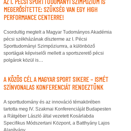
AZ I. PÉCSI SPORTTUDOMÁNYI SZIMPÓZIUM IS
MEGERŐSÍTETTE: SZÜKSÉG VAN EGY HIGH
PERFORMANCE CENTERRE!
Csordultig megtelt a Magyar Tudományos Akadémia
pécsi székházának díszterme az I. Pécsi
Sporttudományi Szimpóziumra, a különböző
sportágak képviselői mellett a sportszerető pécsi
polgárok közül is…
A KÖZÖS CÉL A MAGYAR SPORT SIKERE – ISMÉT
SZÍNVONALAS KONFERENCIÁT RENDEZTÜNK
A sporttudomány és az innováció témakörében
tartotta meg IV. Szakmai Konferenciáját Budapesten
a Rátgéber László által vezetett Kosárlabda
Specifikus Módszertani Központ, a Batthyány Lajos
Alapítvány…