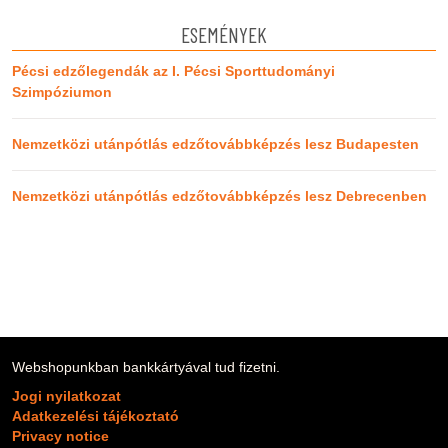
ESEMÉNYEK
Pécsi edzőlegendák az I. Pécsi Sporttudományi
Szimpóziumon
Nemzetközi utánpótlás edzőtovábbképzés lesz Budapesten
Nemzetközi utánpótlás edzőtovábbképzés lesz Debrecenben
Webshopunkban bankkártyával tud fizetni.
Jogi nyilatkozat
Adatkezelési tájékoztató
Privacy notice