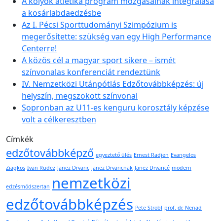
A kölyök atlétika program mozgásainak integrálása
a kosárlabdaedzésbe
Az I. Pécsi Sporttudományi Szimpózium is
megerősítette: szükség van egy High Performance
Centerre!
A közös cél a magyar sport sikere – ismét
színvonalas konferenciát rendeztünk
IV. Nemzetközi Utánpótlás Edzőtovábbképzés: új
helyszín, megszokott színvonal
Sopronban az U11-es kenguru korosztály képzése
volt a célkeresztben
Címkék
edzőtovábbképző
egyeztető ülés
Ernest Radjen
Evangelos
Ziagkos
Ivan Rudez
Janez Drvaric
Janez Drvaricnak
Janez Drvaricé
modern
nemzetközi
edzésmódszertan
edzőtovábbképzés
Pete Strobl
prof. dr. Nenad