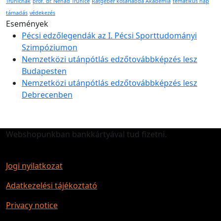
Trunicnak
prof. dr. Nenad Trunicé
Rátgéber kosárlabda Akadémia
tematikus nap
támadás
védekezés
Események
Pécsi edzőlegendák az I. Pécsi Sporttudományi
Szimpóziumon
Nemzetközi utánpótlás edzőtovábbképzés lesz
Budapesten
Nemzetközi utánpótlás edzőtovábbképzés lesz
Debrecenben
Webshopunkban bankkártyával tud fizetni.
Jogi nyilatkozat
Adatkezelési tájékoztató
Privacy notice