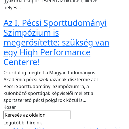
gyakorlatcsoport esetén az oktatást, illetve
helyes…
Az I. Pécsi Sporttudományi
Szimpózium is
megerősítette: szükség van
egy High Performance
Centerre!
Csordultig megtelt a Magyar Tudományos
Akadémia pécsi székházának díszterme az I.
Pécsi Sporttudományi Szimpóziumra, a
különböző sportágak képviselői mellett a
sportszerető pécsi polgárok közül is…
Kosár
Legutóbbi híreink