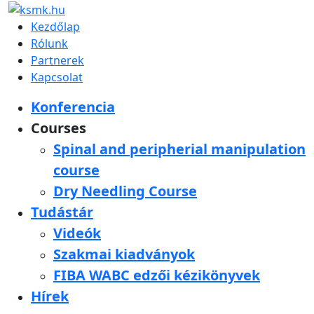
Kezdőlap
Rólunk
Partnerek
Kapcsolat
Konferencia
Courses
Spinal and peripherial manipulation
course
Dry Needling Course
Tudástár
Videók
Szakmai kiadványok
FIBA WABC edzői kézikönyvek
Hírek