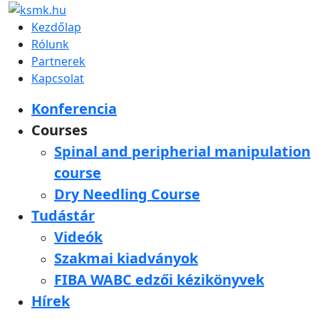
Kezdőlap
Rólunk
Partnerek
Kapcsolat
Konferencia
Courses
Spinal and peripherial manipulation
course
Dry Needling Course
Tudástár
Videók
Szakmai kiadványok
FIBA WABC edzői kézikönyvek
Hírek