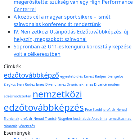
megerősítette: szükség van egy High Performance
Centerre!
A közös cél a magyar sport sikere – ismét
színvonalas konferenciát rendeztünk
IV. Nemzetközi Utánpótlás Edzőtovábbképzés: új
helyszín, megszokott színvonal
Sopronban az U11-es kenguru korosztály képzése
volt a célkeresztben
Címkék
edzőtovábbképző
egyeztető ülés
Ernest Radjen
Evangelos
Ziagkos
Ivan Rudez
Janez Drvaric
Janez Drvaricnak
Janez Drvaricé
modern
nemzetközi
edzésmódszertan
edzőtovábbképzés
Pete Strobl
prof. dr. Nenad
Trunicnak
prof. dr. Nenad Trunicé
Rátgéber kosárlabda Akadémia
tematikus nap
támadás
védekezés
Események