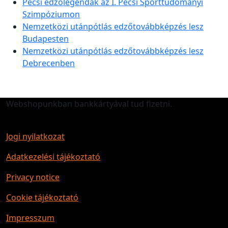
Pécsi edzőlegendák az I. Pécsi Sporttudományi
Szimpóziumon
Nemzetközi utánpótlás edzőtovábbképzés lesz
Budapesten
Nemzetközi utánpótlás edzőtovábbképzés lesz
Debrecenben
Webshopunkban bankkártyával tud fizetni.
Jogi nyilatkozat
Adatkezelési tájékoztató
Privacy notice
Cookie tájékoztató
Impresszum