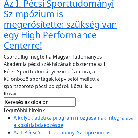
Az I. Pécsi Sporttudományi
Szimpózium is
megerősítette: szükség van
egy High Performance
Centerre!
Csordultig megtelt a Magyar Tudományos
Akadémia pécsi székházának díszterme az I.
Pécsi Sporttudományi Szimpóziumra, a
különböző sportágak képviselői mellett a
sportszerető pécsi polgárok közül is…
Kosár
Legutóbbi híreink
A kölyök atlétika program mozgásainak integrálása
a kosárlabdaedzésbe
Az I. Pécsi Sporttudományi Szimpózium is