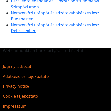
Pécsi edzőlegendák az I. Pécsi Sporttudományi
Szimpóziumon
Nemzetközi utánpótlás edzőtovábbképzés lesz
Budapesten
Nemzetközi utánpótlás edzőtovábbképzés lesz
Debrecenben
Webshopunkban bankkártyával tud fizetni.
Jogi nyilatkozat
Adatkezelési tájékoztató
Privacy notice
Cookie tájékoztató
Impresszum