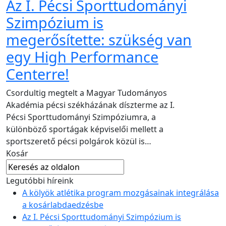
Az I. Pécsi Sporttudományi
Szimpózium is
megerősítette: szükség van
egy High Performance
Centerre!
Csordultig megtelt a Magyar Tudományos
Akadémia pécsi székházának díszterme az I.
Pécsi Sporttudományi Szimpóziumra, a
különböző sportágak képviselői mellett a
sportszerető pécsi polgárok közül is…
Kosár
Legutóbbi híreink
A kölyök atlétika program mozgásainak integrálása
a kosárlabdaedzésbe
Az I. Pécsi Sporttudományi Szimpózium is