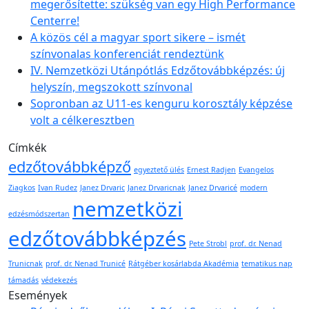
megerősítette: szükség van egy High Performance
Centerre!
A közös cél a magyar sport sikere – ismét
színvonalas konferenciát rendeztünk
IV. Nemzetközi Utánpótlás Edzőtovábbképzés: új
helyszín, megszokott színvonal
Sopronban az U11-es kenguru korosztály képzése
volt a célkeresztben
Címkék
edzőtovábbképző
egyeztető ülés
Ernest Radjen
Evangelos
Ziagkos
Ivan Rudez
Janez Drvaric
Janez Drvaricnak
Janez Drvaricé
modern
nemzetközi
edzésmódszertan
edzőtovábbképzés
Pete Strobl
prof. dr. Nenad
Trunicnak
prof. dr. Nenad Trunicé
Rátgéber kosárlabda Akadémia
tematikus nap
támadás
védekezés
Események