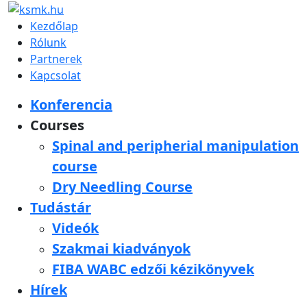
Kezdőlap
Rólunk
Partnerek
Kapcsolat
Konferencia
Courses
Spinal and peripherial manipulation
course
Dry Needling Course
Tudástár
Videók
Szakmai kiadványok
FIBA WABC edzői kézikönyvek
Hírek