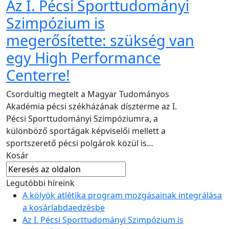
Az I. Pécsi Sporttudományi
Szimpózium is
megerősítette: szükség van
egy High Performance
Centerre!
Csordultig megtelt a Magyar Tudományos
Akadémia pécsi székházának díszterme az I.
Pécsi Sporttudományi Szimpóziumra, a
különböző sportágak képviselői mellett a
sportszerető pécsi polgárok közül is…
Kosár
Legutóbbi híreink
A kölyök atlétika program mozgásainak integrálása
a kosárlabdaedzésbe
Az I. Pécsi Sporttudományi Szimpózium is