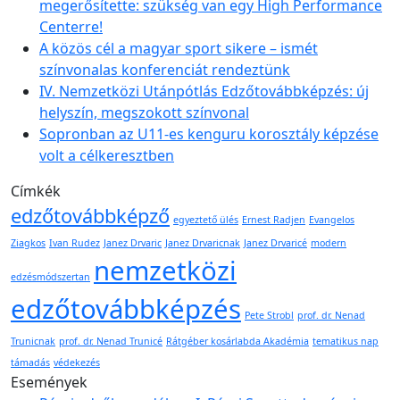
megerősítette: szükség van egy High Performance
Centerre!
A közös cél a magyar sport sikere – ismét
színvonalas konferenciát rendeztünk
IV. Nemzetközi Utánpótlás Edzőtovábbképzés: új
helyszín, megszokott színvonal
Sopronban az U11-es kenguru korosztály képzése
volt a célkeresztben
Címkék
edzőtovábbképző
egyeztető ülés
Ernest Radjen
Evangelos
Ziagkos
Ivan Rudez
Janez Drvaric
Janez Drvaricnak
Janez Drvaricé
modern
nemzetközi
edzésmódszertan
edzőtovábbképzés
Pete Strobl
prof. dr. Nenad
Trunicnak
prof. dr. Nenad Trunicé
Rátgéber kosárlabda Akadémia
tematikus nap
támadás
védekezés
Események