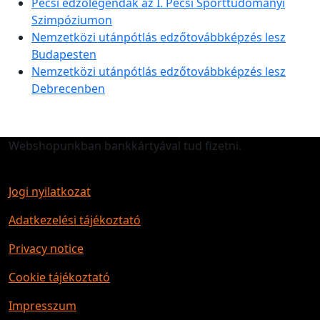
Pécsi edzőlegendák az I. Pécsi Sporttudományi
Szimpóziumon
Nemzetközi utánpótlás edzőtovábbképzés lesz
Budapesten
Nemzetközi utánpótlás edzőtovábbképzés lesz
Debrecenben
Webshopunkban bankkártyával tud fizetni.
Jogi nyilatkozat
Adatkezelési tájékoztató
Privacy notice
Cookie tájékoztató
Impresszum