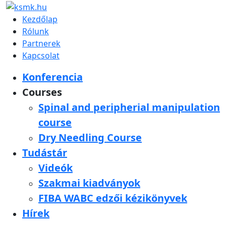
Kezdőlap
Rólunk
Partnerek
Kapcsolat
Konferencia
Courses
Spinal and peripherial manipulation
course
Dry Needling Course
Tudástár
Videók
Szakmai kiadványok
FIBA WABC edzői kézikönyvek
Hírek