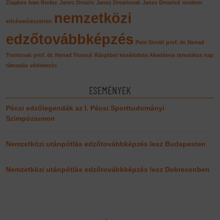
Ziagkos
Ivan Rudez
Janez Drvaric
Janez Drvaricnak
Janez Drvaricé
modern
nemzetközi
edzésmódszertan
edzőtovábbképzés
Pete Strobl
prof. dr. Nenad
Trunicnak
prof. dr. Nenad Trunicé
Rátgéber kosárlabda Akadémia
tematikus nap
támadás
védekezés
ESEMÉNYEK
Pécsi edzőlegendák az I. Pécsi Sporttudományi
Szimpóziumon
Nemzetközi utánpótlás edzőtovábbképzés lesz Budapesten
Nemzetközi utánpótlás edzőtovábbképzés lesz Debrecenben