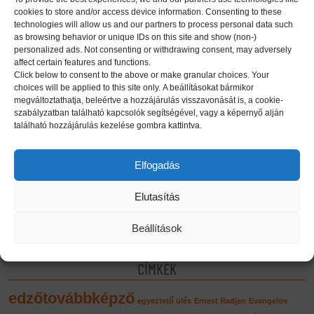
cookies to store and/or access device information. Consenting to these
A kölyök atlétika program mozgásainak integrálása a
technologies will allow us and our partners to process personal data such
kosárlabdaedzésbe
as browsing behavior or unique IDs on this site and show (non-)
personalized ads. Not consenting or withdrawing consent, may adversely
affect certain features and functions.
Az I. Pécsi Sporttudományi Szimpózium is megerősítette:
Click below to consent to the above or make granular choices. Your
szükség van egy High Performance Centerre!
choices will be applied to this site only. A beállításokat bármikor
megváltoztathatja, beleértve a hozzájárulás visszavonását is, a cookie-
szabályzatban található kapcsolók segítségével, vagy a képernyő alján
A közös cél a magyar sport sikere – ismét színvonalas
található hozzájárulás kezelése gombra kattintva.
konferenciát rendeztünk
Elfogadás
IV. Nemzetközi Utánpótlás Edzőtovábbképzés: új helyszín,
megszokott színvonal
Elutasítás
Sopronban az U11-es kenguru korosztály képzése volt a
Beállítások
célkeresztben
CÍMKÉK
edzőtovábbképző
egyeztető ülés
Ernest Radjen
Evangelos