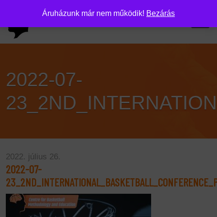
Áruházunk már nem működik!
Bezárás
2022-07-
23_2ND_INTERNATIO
2022. július 26.
2022-07-
23_2ND_INTERNATIONAL_BASKETBALL_CONFERENCE_P