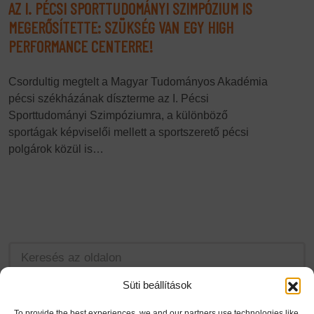
AZ I. PÉCSI SPORTTUDOMÁNYI SZIMPÓZIUM IS
MEGERŐSÍTETTE: SZÜKSÉG VAN EGY HIGH
PERFORMANCE CENTERRE!
Csordultig megtelt a Magyar Tudományos Akadémia
pécsi székházának díszterme az I. Pécsi
Sporttudományi Szimpóziumra, a különböző
sportágak képviselői mellett a sportszerető pécsi
polgárok közül is…
Süti beállítások
LEGUTÓBBI HÍREINK
To provide the best experiences, we and our partners use technologies like