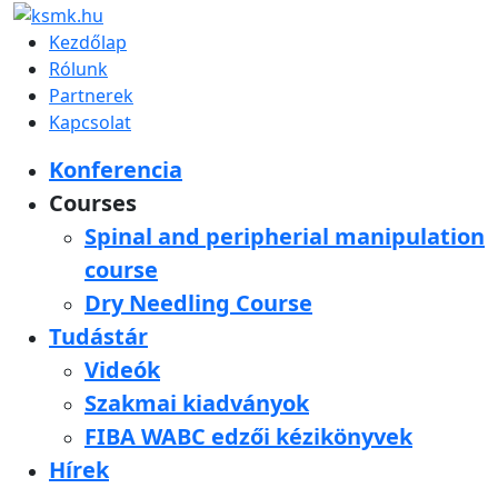
Kezdőlap
Rólunk
Partnerek
Kapcsolat
Konferencia
Courses
Spinal and peripherial manipulation
course
Dry Needling Course
Tudástár
Videók
Szakmai kiadványok
FIBA WABC edzői kézikönyvek
Hírek