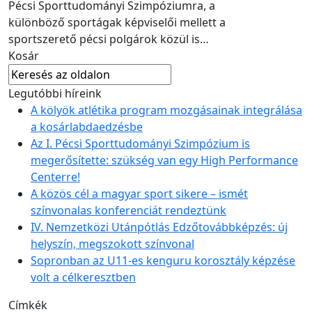
Pécsi Sporttudományi Szimpóziumra, a
különböző sportágak képviselői mellett a
sportszerető pécsi polgárok közül is…
Kosár
Legutóbbi híreink
A kölyök atlétika program mozgásainak integrálása
a kosárlabdaedzésbe
Az I. Pécsi Sporttudományi Szimpózium is
megerősítette: szükség van egy High Performance
Centerre!
A közös cél a magyar sport sikere – ismét
színvonalas konferenciát rendeztünk
IV. Nemzetközi Utánpótlás Edzőtovábbképzés: új
helyszín, megszokott színvonal
Sopronban az U11-es kenguru korosztály képzése
volt a célkeresztben
Címkék