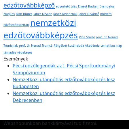
edzőtovábbképző
egyeztető ülés
Ernest Radjen
Evangelos
Ziagkos
Ivan Rudez
Janez Drvaric
Janez Drvaricnak
Janez Drvaricé
modern
nemzetközi
edzésmódszertan
edzőtovábbképzés
Pete Strobl
prof. dr. Nenad
Trunicnak
prof. dr. Nenad Trunicé
Rátgéber kosárlabda Akadémia
tematikus nap
támadás
védekezés
Események
Pécsi edzőlegendák az I. Pécsi Sporttudományi
Szimpóziumon
Nemzetközi utánpótlás edzőtovábbképzés lesz
Budapesten
Nemzetközi utánpótlás edzőtovábbképzés lesz
Debrecenben
Webshopunkban bankkártyával tud fizetni.