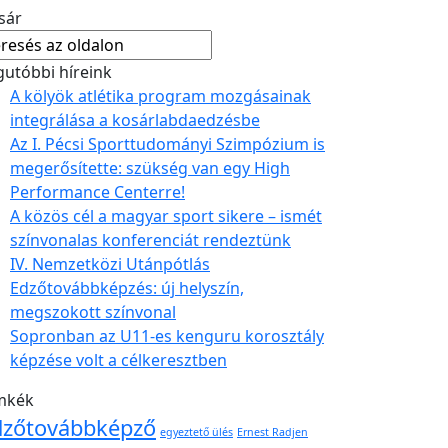
sár
gutóbbi híreink
A kölyök atlétika program mozgásainak
integrálása a kosárlabdaedzésbe
Az I. Pécsi Sporttudományi Szimpózium is
megerősítette: szükség van egy High
Performance Centerre!
A közös cél a magyar sport sikere – ismét
színvonalas konferenciát rendeztünk
IV. Nemzetközi Utánpótlás
Edzőtovábbképzés: új helyszín,
megszokott színvonal
Sopronban az U11-es kenguru korosztály
képzése volt a célkeresztben
mkék
dzőtovábbképző
egyeztető ülés
Ernest Radjen