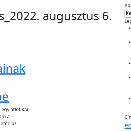
Ko
_2022. augusztus 6.
Le
inak
be
 egy atlétikai
tam a
Cí
setén az
e