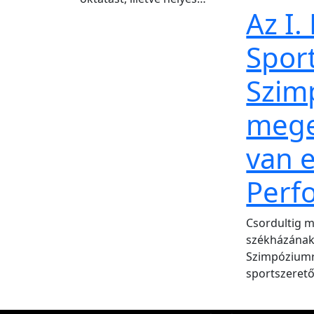
Az I.
Spor
Szim
mege
van 
Perf
Csordultig 
székházának 
Szimpóziumra
sportszerető