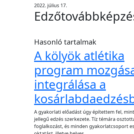
2022. július 17.
Edzőtovábbképzés
Hasonló tartalmak
A kölyök atlétika
program mozgása
integrálása a
kosárlabdaedzés
A gyakorlati előadást úgy építettem fel, mint
jellegű edzés szerkezete. Tíz témára osztot
foglalkozást, és minden gyakorlatcsoport e
oktatást, illetve helyes…