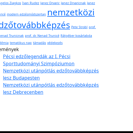
gelos Ziagkos
Ivan Rudez
Janez Drvaric
Janez Drvaricnak
Janez
nemzetközi
ricé
modern edzésmódszertan
dzőtovábbképzés
Pete Strobl
prof.
Nenad Trunicnak
prof. dr. Nenad Trunicé
Rátgéber kosárlabda
démia
tematikus nap
támadás
védekezés
emények
Pécsi edzőlegendák az I. Pécsi
Sporttudományi Szimpóziumon
Nemzetközi utánpótlás edzőtovábbképzés
lesz Budapesten
Nemzetközi utánpótlás edzőtovábbképzés
lesz Debrecenben