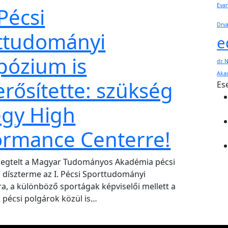
Evan
 Pécsi
Drva
ttudományi
e
pózium is
dr. 
Aka
rősítette: szükség
Es
egy High
ormance Centerre!
megtelt a Magyar Tudományos Akadémia pécsi
díszterme az I. Pécsi Sporttudományi
, a különböző sportágak képviselői mellett a
 pécsi polgárok közül is…