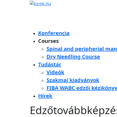
Konferencia
Courses
Spinal and peripherial man
Dry Needling Course
Tudástár
Videók
Szakmai kiadványok
FIBA WABC edzői kéziköny
Hírek
Edzőtovábbképzés