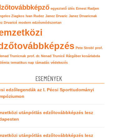
dzőtovábbképző
egyeztető ülés
Ernest Radjen
ngelos Ziagkos
Ivan Rudez
Janez Drvaric
Janez Drvaricnak
z Drvaricé
modern edzésmódszertan
emzetközi
dzőtovábbképzés
Pete Strobl
prof.
 Nenad Trunicnak
prof. dr. Nenad Trunicé
Rátgéber kosárlabda
démia
tematikus nap
támadás
védekezés
ESEMÉNYEK
si edzőlegendák az I. Pécsi Sporttudományi
impóziumon
mzetközi utánpótlás edzőtovábbképzés lesz
dapesten
mzetközi utánpótlás edzőtovábbképzés lesz