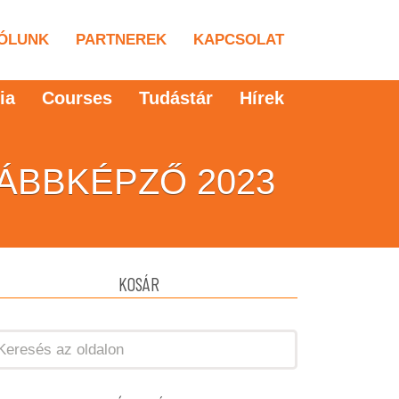
ÓLUNK
PARTNEREK
KAPCSOLAT
ia
Courses
Tudástár
Hírek
OVÁBBKÉPZŐ 2023
KOSÁR