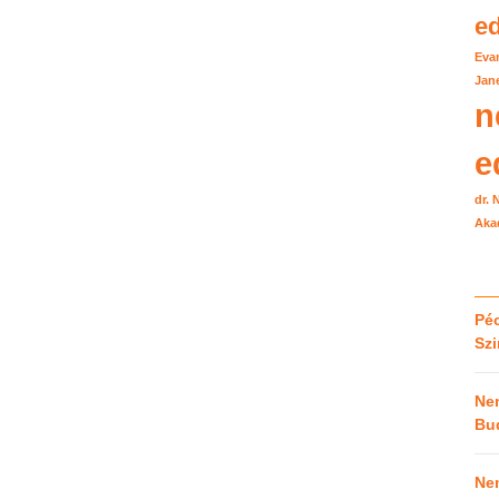
e
Eva
Jane
n
e
dr.
Aka
Péc
Sz
Ne
Bu
Ne