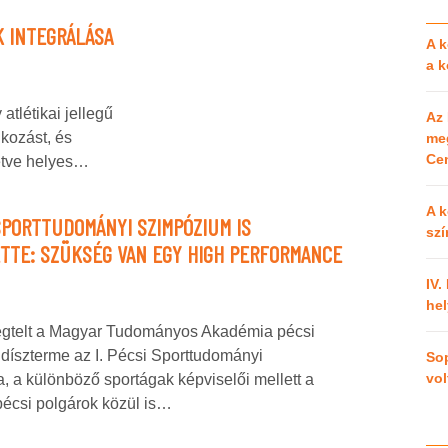
K INTEGRÁLÁSA
A k
a 
atlétikai jellegű
Az 
lkozást, és
meg
Cen
letve helyes…
A k
 SPORTTUDOMÁNYI SZIMPÓZIUM IS
szí
TTE: SZÜKSÉG VAN EGY HIGH PERFORMANCE
IV.
hel
egtelt a Magyar Tudományos Akadémia pécsi
díszterme az I. Pécsi Sporttudományi
So
vol
 a különböző sportágak képviselői mellett a
pécsi polgárok közül is…