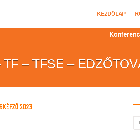
KEZDŐLAP
R
Konferenc
P – TF – TFSE – EDZŐT
ÁBBKÉPZŐ 2023