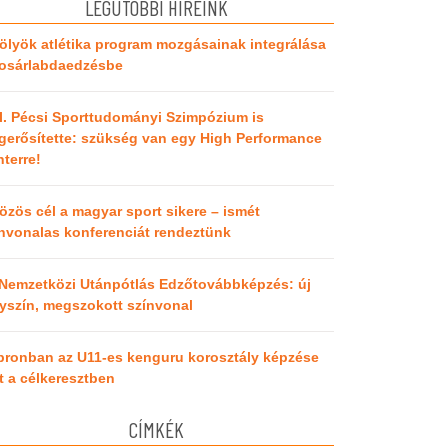
LEGUTÓBBI HÍREINK
ölyök atlétika program mozgásainak integrálása
kosárlabdaedzésbe
I. Pécsi Sporttudományi Szimpózium is
erősítette: szükség van egy High Performance
terre!
özös cél a magyar sport sikere – ismét
nvonalas konferenciát rendeztünk
 Nemzetközi Utánpótlás Edzőtovábbképzés: új
yszín, megszokott színvonal
pronban az U11-es kenguru korosztály képzése
t a célkeresztben
CÍMKÉK