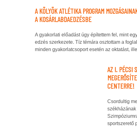
A KÖLYÖK ATLÉTIKA PROGRAM MOZGÁSAINA
A KOSÁRLABDAEDZÉSBE
A gyakorlati előadást úgy építettem fel, mint egy 
edzés szerkezete. Tíz témára osztottam a fogla
minden gyakorlatcsoport esetén az oktatást, il
AZ I. PÉCSI
MEGERŐSÍTE
CENTERRE!
Csordultig m
székházának 
Szimpóziumra,
sportszerető 