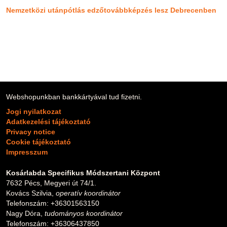
Nemzetközi utánpótlás edzőtovábbképzés lesz Debrecenben
Webshopunkban bankkártyával tud fizetni.
Jogi nyilatkozat
Adatkezelési tájékoztató
Privacy notice
Cookie tájékoztató
Impresszum
Kosárlabda Specifikus Módszertani Központ
7632 Pécs, Megyeri út 74/1.
Kovács Szilvia,
operatív koordinátor
Telefonszám: +36301563150
Nagy Dóra,
tudományos koordinátor
Telefonszám: +36306437850