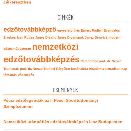
célkeresztben
CÍMKÉK
edzőtovábbképző
egyeztető ülés
Ernest Radjen
Evangelos
Ziagkos
Ivan Rudez
Janez Drvaric
Janez Drvaricnak
Janez Drvaricé
modern
nemzetközi
edzésmódszertan
edzőtovábbképzés
Pete Strobl
prof. dr. Nenad
Trunicnak
prof. dr. Nenad Trunicé
Rátgéber kosárlabda Akadémia
tematikus nap
támadás
védekezés
ESEMÉNYEK
Pécsi edzőlegendák az I. Pécsi Sporttudományi
Szimpóziumon
Nemzetközi utánpótlás edzőtovábbképzés lesz Budapesten