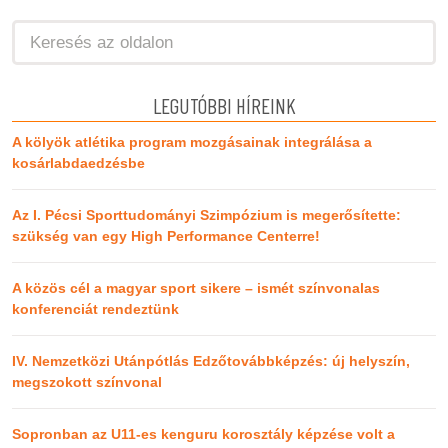
LEGUTÓBBI HÍREINK
A kölyök atlétika program mozgásainak integrálása a
kosárlabdaedzésbe
Az I. Pécsi Sporttudományi Szimpózium is megerősítette:
szükség van egy High Performance Centerre!
A közös cél a magyar sport sikere – ismét színvonalas
konferenciát rendeztünk
IV. Nemzetközi Utánpótlás Edzőtovábbképzés: új helyszín,
megszokott színvonal
Sopronban az U11-es kenguru korosztály képzése volt a