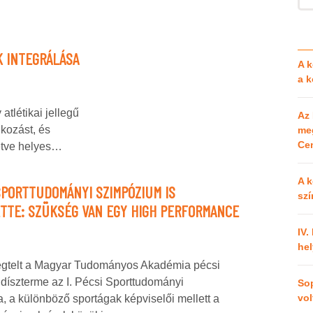
K INTEGRÁLÁSA
A k
a 
atlétikai jellegű
Az 
lkozást, és
meg
Cen
letve helyes…
A k
 SPORTTUDOMÁNYI SZIMPÓZIUM IS
szí
TTE: SZÜKSÉG VAN EGY HIGH PERFORMANCE
IV.
hel
egtelt a Magyar Tudományos Akadémia pécsi
díszterme az I. Pécsi Sporttudományi
So
vol
 a különböző sportágak képviselői mellett a