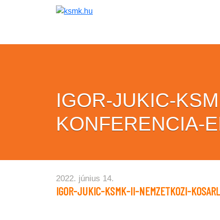
IGOR-JUKIC-KSM
KONFERENCIA-
2022. június 14.
IGOR-JUKIC-KSMK-II-NEMZETKOZI-KOSAR