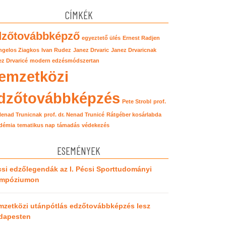
CÍMKÉK
dzőtovábbképző
egyeztető ülés
Ernest Radjen
ngelos Ziagkos
Ivan Rudez
Janez Drvaric
Janez Drvaricnak
z Drvaricé
modern edzésmódszertan
emzetközi
dzőtovábbképzés
Pete Strobl
prof.
 Nenad Trunicnak
prof. dr. Nenad Trunicé
Rátgéber kosárlabda
démia
tematikus nap
támadás
védekezés
ESEMÉNYEK
si edzőlegendák az I. Pécsi Sporttudományi
impóziumon
mzetközi utánpótlás edzőtovábbképzés lesz
dapesten