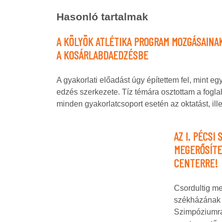
Hasonló tartalmak
A KÖLYÖK ATLÉTIKA PROGRAM MOZGÁSAINA
A KOSÁRLABDAEDZÉSBE
A gyakorlati előadást úgy építettem fel, mint egy 
edzés szerkezete. Tíz témára osztottam a fogla
minden gyakorlatcsoport esetén az oktatást, il
AZ I. PÉCSI
MEGERŐSÍTE
CENTERRE!
Csordultig m
székházának 
Szimpóziumra,