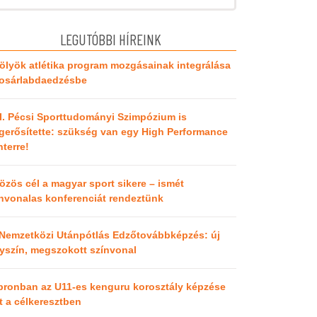
LEGUTÓBBI HÍREINK
ölyök atlétika program mozgásainak integrálása
kosárlabdaedzésbe
I. Pécsi Sporttudományi Szimpózium is
erősítette: szükség van egy High Performance
terre!
özös cél a magyar sport sikere – ismét
nvonalas konferenciát rendeztünk
 Nemzetközi Utánpótlás Edzőtovábbképzés: új
yszín, megszokott színvonal
pronban az U11-es kenguru korosztály képzése
t a célkeresztben