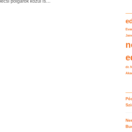
pécsi polgárok közül is…
e
Eva
Jane
n
e
dr.
Aka
Péc
Sz
Ne
Bu