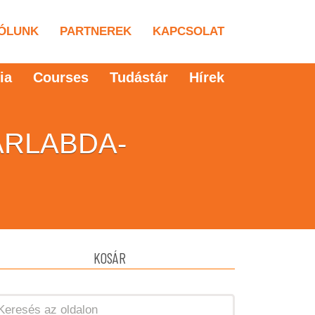
ÓLUNK
PARTNEREK
KAPCSOLAT
ia
Courses
Tudástár
Hírek
ARLABDA-
KOSÁR