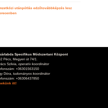
mzetközi utánpótlás edzőtovábbképzés lesz
brecenben
sárlabda Specifikus Módszertani Központ
2 Pécs, Megyeri út 74/1.
ács Szilvia,
operatív koordinátor
lefonszám: +36301563150
gy Dóra,
tudományos koordinátor
lefonszám: +36306437850
 nekünk itt!