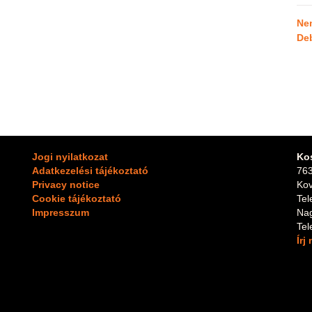
Ne
De
Jogi nyilatkozat
Ko
Adatkezelési tájékoztató
763
Privacy notice
Kov
Cookie tájékoztató
Te
Impresszum
Na
Te
Írj