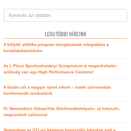
LEGUTÓBBI HÍREINK
A kölyök atlétika program mozgásainak integrálása a
kosárlabdaedzésbe
Az I. Pécsi Sporttudományi Szimpózium is megerősítette:
szükség van egy High Performance Centerre!
A közös cél a magyar sport sikere – ismét színvonalas
konferenciát rendeztünk
IV. Nemzetközi Utánpótlás Edzőtovábbképzés: új helyszín,
megszokott színvonal
Sopronban az U11-es kenguru korosztály képzése volt a