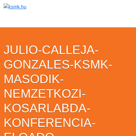
JULIO-CALLEJA-
GONZALES-KSMK-
MASODIK-
NEMZETKOZI-
KOSARLABDA-
KONFERENCIA-