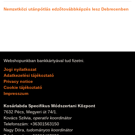
Nemzetközi utánpótlás edzőtovábbképzés lesz Debrecenben
Webshopunkban bankkártyával tud fizetni.
Jogi nyilatkozat
Adatkezelési tájékoztató
Privacy notice
Cookie tájékoztató
Impresszum
Kosárlabda Specifikus Módszertani Központ
7632 Pécs, Megyeri út 74/1.
Kovács Szilvia,
operatív koordinátor
Telefonszám: +36301563150
Nagy Dóra,
tudományos koordinátor