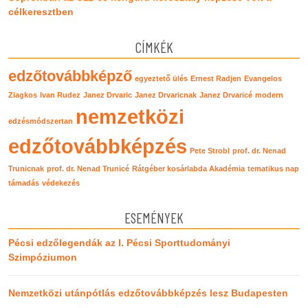
célkeresztben
CÍMKÉK
edzőtovábbképző
egyeztető ülés
Ernest Radjen
Evangelos
Ziagkos
Ivan Rudez
Janez Drvaric
Janez Drvaricnak
Janez Drvaricé
modern
nemzetközi
edzésmódszertan
edzőtovábbképzés
Pete Strobl
prof. dr. Nenad
Trunicnak
prof. dr. Nenad Trunicé
Rátgéber kosárlabda Akadémia
tematikus nap
támadás
védekezés
ESEMÉNYEK
Pécsi edzőlegendák az I. Pécsi Sporttudományi
Szimpóziumon
Nemzetközi utánpótlás edzőtovábbképzés lesz Budapesten