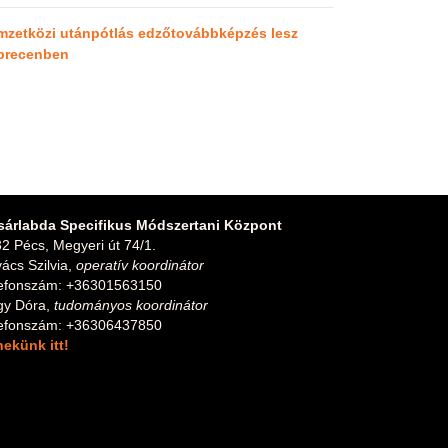
mzetközi utánpótlás edzőtovábbképzés lesz
brecenben
sárlabda Specifikus Módszertani Központ
2 Pécs, Megyeri út 74/1.
ács Szilvia,
operatív koordinátor
lefonszám: +36301563150
gy Dóra,
tudományos koordinátor
lefonszám: +36306437850
 nekünk itt!