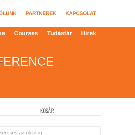
ÓLUNK
PARTNEREK
KAPCSOLAT
ia
Courses
Tudástár
Hírek
NFERENCE
KOSÁR