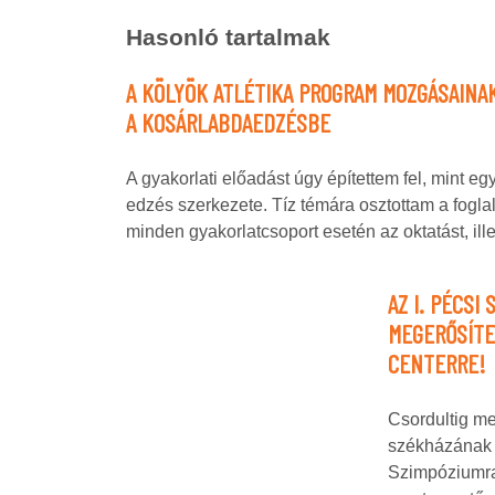
Hasonló tartalmak
A KÖLYÖK ATLÉTIKA PROGRAM MOZGÁSAINA
A KOSÁRLABDAEDZÉSBE
A gyakorlati előadást úgy építettem fel, mint egy 
edzés szerkezete. Tíz témára osztottam a fogla
minden gyakorlatcsoport esetén az oktatást, il
AZ I. PÉCSI
MEGERŐSÍTE
CENTERRE!
Csordultig m
székházának 
Szimpóziumra,