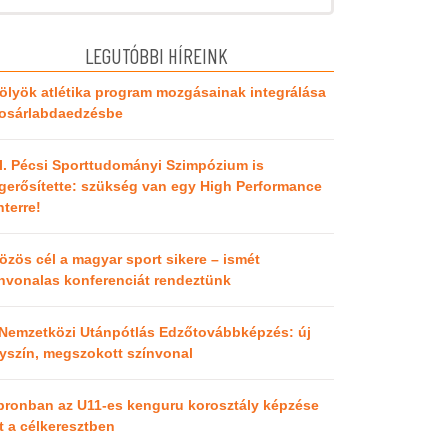
LEGUTÓBBI HÍREINK
ölyök atlétika program mozgásainak integrálása
kosárlabdaedzésbe
I. Pécsi Sporttudományi Szimpózium is
erősítette: szükség van egy High Performance
terre!
özös cél a magyar sport sikere – ismét
nvonalas konferenciát rendeztünk
 Nemzetközi Utánpótlás Edzőtovábbképzés: új
yszín, megszokott színvonal
pronban az U11-es kenguru korosztály képzése
t a célkeresztben