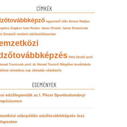
CÍMKÉK
dzőtovábbképző
egyeztető ülés
Ernest Radjen
ngelos Ziagkos
Ivan Rudez
Janez Drvaric
Janez Drvaricnak
z Drvaricé
modern edzésmódszertan
emzetközi
dzőtovábbképzés
Pete Strobl
prof.
 Nenad Trunicnak
prof. dr. Nenad Trunicé
Rátgéber kosárlabda
démia
tematikus nap
támadás
védekezés
ESEMÉNYEK
si edzőlegendák az I. Pécsi Sporttudományi
impóziumon
mzetközi utánpótlás edzőtovábbképzés lesz
dapesten