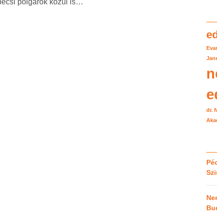
pécsi polgárok közül is…
e
Eva
Jane
n
e
dr.
Aka
Péc
Sz
Ne
Bu