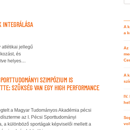
K INTEGRÁLÁSA
A k
a 
atlétikai jellegű
Az 
lkozást, és
meg
Cen
letve helyes…
A k
 SPORTTUDOMÁNYI SZIMPÓZIUM IS
szí
TTE: SZÜKSÉG VAN EGY HIGH PERFORMANCE
IV.
hel
egtelt a Magyar Tudományos Akadémia pécsi
díszterme az I. Pécsi Sporttudományi
So
vol
 a különböző sportágak képviselői mellett a