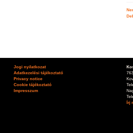
Ne
De
Jogi nyilatkozat
Ko
Adatkezelési tájékoztató
763
Privacy notice
Kov
Cookie tájékoztató
Te
Impresszum
Na
Te
Írj