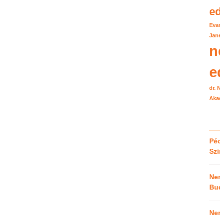
e
Eva
Jane
n
e
dr.
Aka
Péc
Sz
Ne
Bu
Ne