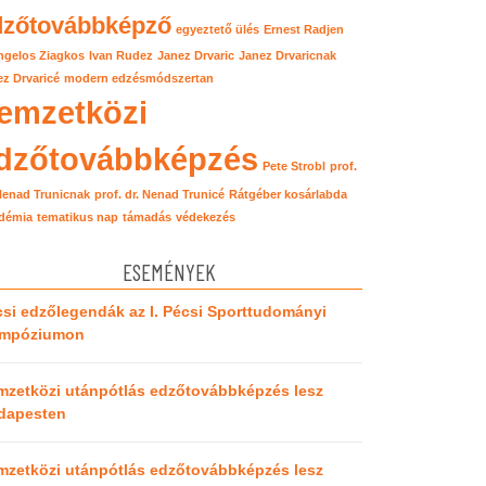
dzőtovábbképző
egyeztető ülés
Ernest Radjen
ngelos Ziagkos
Ivan Rudez
Janez Drvaric
Janez Drvaricnak
z Drvaricé
modern edzésmódszertan
emzetközi
dzőtovábbképzés
Pete Strobl
prof.
 Nenad Trunicnak
prof. dr. Nenad Trunicé
Rátgéber kosárlabda
démia
tematikus nap
támadás
védekezés
ESEMÉNYEK
si edzőlegendák az I. Pécsi Sporttudományi
impóziumon
mzetközi utánpótlás edzőtovábbképzés lesz
dapesten
mzetközi utánpótlás edzőtovábbképzés lesz