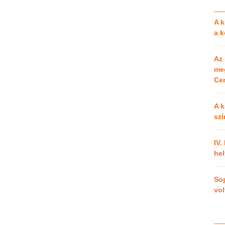
A k
a 
Az 
meg
Cen
A k
szí
IV.
hel
So
vol