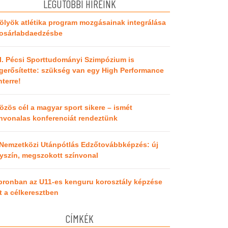
LEGUTÓBBI HÍREINK
ölyök atlétika program mozgásainak integrálása
kosárlabdaedzésbe
I. Pécsi Sporttudományi Szimpózium is
erősítette: szükség van egy High Performance
terre!
özös cél a magyar sport sikere – ismét
nvonalas konferenciát rendeztünk
 Nemzetközi Utánpótlás Edzőtovábbképzés: új
yszín, megszokott színvonal
pronban az U11-es kenguru korosztály képzése
t a célkeresztben
CÍMKÉK