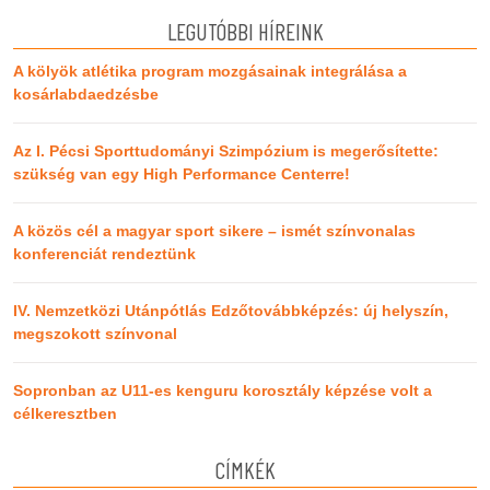
LEGUTÓBBI HÍREINK
A kölyök atlétika program mozgásainak integrálása a
kosárlabdaedzésbe
Az I. Pécsi Sporttudományi Szimpózium is megerősítette:
szükség van egy High Performance Centerre!
A közös cél a magyar sport sikere – ismét színvonalas
konferenciát rendeztünk
IV. Nemzetközi Utánpótlás Edzőtovábbképzés: új helyszín,
megszokott színvonal
Sopronban az U11-es kenguru korosztály képzése volt a
célkeresztben
CÍMKÉK