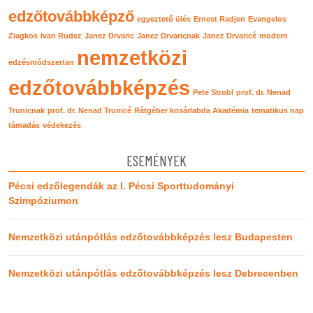
edzőtovábbképző
egyeztető ülés
Ernest Radjen
Evangelos
Ziagkos
Ivan Rudez
Janez Drvaric
Janez Drvaricnak
Janez Drvaricé
modern
nemzetközi
edzésmódszertan
edzőtovábbképzés
Pete Strobl
prof. dr. Nenad
Trunicnak
prof. dr. Nenad Trunicé
Rátgéber kosárlabda Akadémia
tematikus nap
támadás
védekezés
ESEMÉNYEK
Pécsi edzőlegendák az I. Pécsi Sporttudományi
Szimpóziumon
Nemzetközi utánpótlás edzőtovábbképzés lesz Budapesten
Nemzetközi utánpótlás edzőtovábbképzés lesz Debrecenben