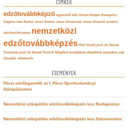
CÍMKÉK
edzőtovábbképző
egyeztető ülés
Ernest Radjen
Evangelos
Ziagkos
Ivan Rudez
Janez Drvaric
Janez Drvaricnak
Janez Drvaricé
modern
nemzetközi
edzésmódszertan
edzőtovábbképzés
Pete Strobl
prof. dr. Nenad
Trunicnak
prof. dr. Nenad Trunicé
Rátgéber kosárlabda Akadémia
tematikus nap
támadás
védekezés
ESEMÉNYEK
Pécsi edzőlegendák az I. Pécsi Sporttudományi
Szimpóziumon
Nemzetközi utánpótlás edzőtovábbképzés lesz Budapesten
Nemzetközi utánpótlás edzőtovábbképzés lesz Debrecenben