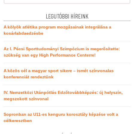
LEGUTÓBBI HÍREINK
A kölyök atlétika program mozgásainak integrálása a
kosárlabdaedzésbe
Az I. Pécsi Sporttudományi Szimpózium is megerősítette:
szükség van egy High Performance Centerre!
A közös cél a magyar sport sikere – ismét színvonalas
konferenciát rendeztünk
IV. Nemzetközi Utánpótlás Edzőtovábbképzés: új helyszín,
megszokott színvonal
Sopronban az U11-es kenguru korosztály képzése volt a
célkeresztben