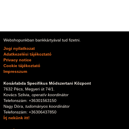
Webshopunkban bankkártyával tud fizetni.
Jogi nyilatkozat
Adatkezelési tájékoztató
Privacy notice
Cookie tájékoztató
Impresszum
Kosárlabda Specifikus Módszertani Központ
7632 Pécs, Megyeri út 74/1.
Kovács Szilvia,
operatív koordinátor
Telefonszám: +36301563150
Nagy Dóra,
tudományos koordinátor
Telefonszám: +36306437850
Írj nekünk itt!