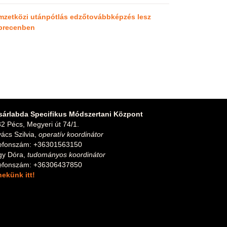
mzetközi utánpótlás edzőtovábbképzés lesz
brecenben
sárlabda Specifikus Módszertani Központ
2 Pécs, Megyeri út 74/1.
ács Szilvia,
operatív koordinátor
lefonszám: +36301563150
gy Dóra,
tudományos koordinátor
lefonszám: +36306437850
 nekünk itt!