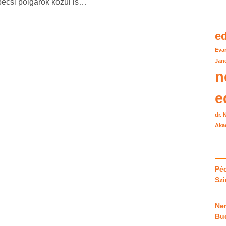
pécsi polgárok közül is…
e
Eva
Jane
n
e
dr.
Aka
Péc
Sz
Ne
Bu