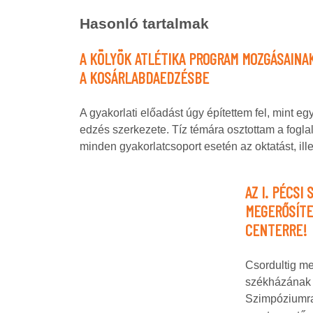
Hasonló tartalmak
A KÖLYÖK ATLÉTIKA PROGRAM MOZGÁSAINA
A KOSÁRLABDAEDZÉSBE
A gyakorlati előadást úgy építettem fel, mint egy 
edzés szerkezete. Tíz témára osztottam a fogla
minden gyakorlatcsoport esetén az oktatást, il
AZ I. PÉCSI
MEGERŐSÍTE
CENTERRE!
Csordultig m
székházának 
Szimpóziumra,