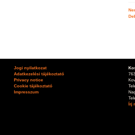
Ne
De
Jogi nyilatkozat
Ko
Adatkezelési tájékoztató
763
Privacy notice
Kov
Cookie tájékoztató
Te
Impresszum
Na
Te
Írj