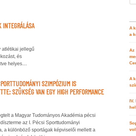
K INTEGRÁLÁSA
A k
a 
atlétikai jellegű
Az 
lkozást, és
meg
Cen
letve helyes…
A k
 SPORTTUDOMÁNYI SZIMPÓZIUM IS
szí
TTE: SZÜKSÉG VAN EGY HIGH PERFORMANCE
IV.
hel
egtelt a Magyar Tudományos Akadémia pécsi
díszterme az I. Pécsi Sporttudományi
So
vol
 a különböző sportágak képviselői mellett a