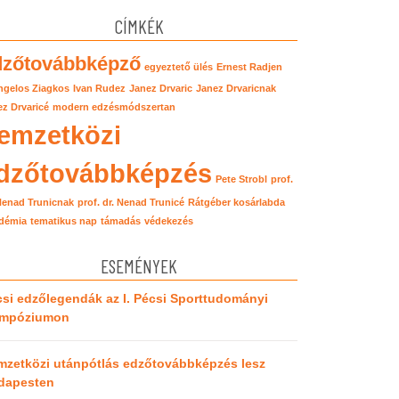
CÍMKÉK
dzőtovábbképző
egyeztető ülés
Ernest Radjen
ngelos Ziagkos
Ivan Rudez
Janez Drvaric
Janez Drvaricnak
z Drvaricé
modern edzésmódszertan
emzetközi
dzőtovábbképzés
Pete Strobl
prof.
 Nenad Trunicnak
prof. dr. Nenad Trunicé
Rátgéber kosárlabda
démia
tematikus nap
támadás
védekezés
ESEMÉNYEK
si edzőlegendák az I. Pécsi Sporttudományi
impóziumon
mzetközi utánpótlás edzőtovábbképzés lesz
dapesten