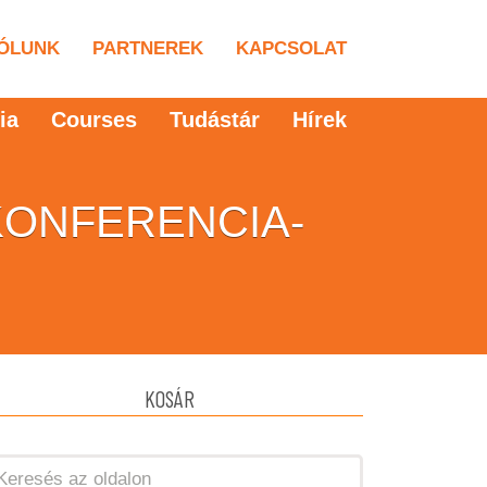
ÓLUNK
PARTNEREK
KAPCSOLAT
ia
Courses
Tudástár
Hírek
KONFERENCIA-
KOSÁR