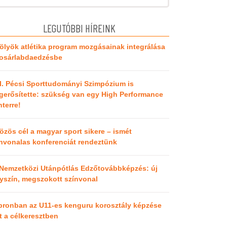
LEGUTÓBBI HÍREINK
ölyök atlétika program mozgásainak integrálása
kosárlabdaedzésbe
I. Pécsi Sporttudományi Szimpózium is
erősítette: szükség van egy High Performance
terre!
özös cél a magyar sport sikere – ismét
nvonalas konferenciát rendeztünk
 Nemzetközi Utánpótlás Edzőtovábbképzés: új
yszín, megszokott színvonal
pronban az U11-es kenguru korosztály képzése
t a célkeresztben