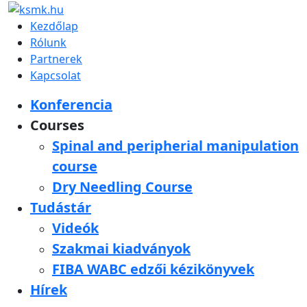
Kezdőlap
Rólunk
Partnerek
Kapcsolat
Konferencia
Courses
Spinal and peripherial manipulation
course
Dry Needling Course
Tudástár
Videók
Szakmai kiadványok
FIBA WABC edzői kézikönyvek
Hírek