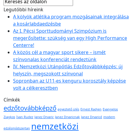
Legutóbbi híreink
A kölyök atlétika program mozgásainak integrálása
a kosárlabdaedzésbe
Az I. Pécsi Sporttudományi Szimpózium is
megerősítette: szükség van egy High Performance
Centerre!
A közös cél a magyar sport sikere – ismét
színvonalas konferenciát rendeztünk
IV. Nemzetközi Utánpótlás Edzőtovábbképzés: új
helyszín, megszokott színvonal
Sopronban az U11-es kenguru korosztály képzése
volt a célkeresztben
Címkék
edzőtovábbképző
egyeztető ülés
Ernest Radjen
Evangelos
Ziagkos
Ivan Rudez
Janez Drvaric
Janez Drvaricnak
Janez Drvaricé
modern
nemzetközi
edzésmódszertan