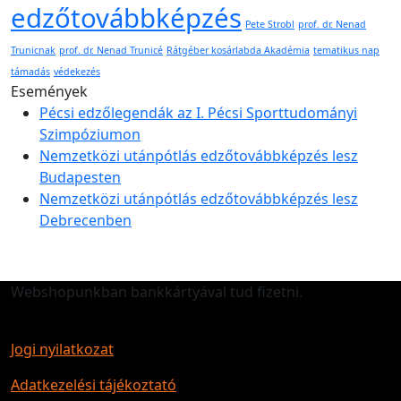
edzőtovábbképzés
Pete Strobl
prof. dr. Nenad
Trunicnak
prof. dr. Nenad Trunicé
Rátgéber kosárlabda Akadémia
tematikus nap
támadás
védekezés
Események
Pécsi edzőlegendák az I. Pécsi Sporttudományi
Szimpóziumon
Nemzetközi utánpótlás edzőtovábbképzés lesz
Budapesten
Nemzetközi utánpótlás edzőtovábbképzés lesz
Debrecenben
Webshopunkban bankkártyával tud fizetni.
Jogi nyilatkozat
Adatkezelési tájékoztató