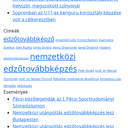
helyszín, megszokott színvonal
Sopronban az U11-es kenguru korosztály képzése
volt a célkeresztben
Címkék
edzőtovábbképző
egyeztető ülés
Ernest Radjen
Evangelos
Ziagkos
Ivan Rudez
Janez Drvaric
Janez Drvaricnak
Janez Drvaricé
modern
nemzetközi
edzésmódszertan
edzőtovábbképzés
Pete Strobl
prof. dr. Nenad
Trunicnak
prof. dr. Nenad Trunicé
Rátgéber kosárlabda Akadémia
tematikus nap
támadás
védekezés
Események
Pécsi edzőlegendák az I. Pécsi Sporttudományi
Szimpóziumon
Nemzetközi utánpótlás edzőtovábbképzés lesz
Budapesten
Nemzetközi utánpótlás edzőtovábbképzés lesz