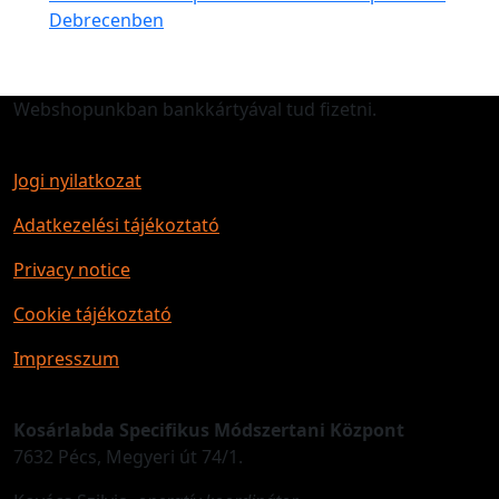
Debrecenben
Webshopunkban bankkártyával tud fizetni.
Jogi nyilatkozat
Adatkezelési tájékoztató
Privacy notice
Cookie tájékoztató
Impresszum
Kosárlabda Specifikus Módszertani Központ
7632 Pécs, Megyeri út 74/1.