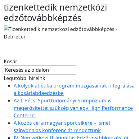
tizenkettedik nemzetközi
edzőtovábbképzés
Kosár
Legutóbbi híreink
A kölyök atlétika program mozgásainak integrálása
a kosárlabdaedzésbe
Az I. Pécsi Sporttudományi Szimpózium is
megerősítette: szükség van egy High Performance
Centerre!
A közös cél a magyar sport sikere – ismét
színvonalas konferenciát rendeztünk
IV. Nemzetközi Utánpótlás Edzőtovábbképzés: új