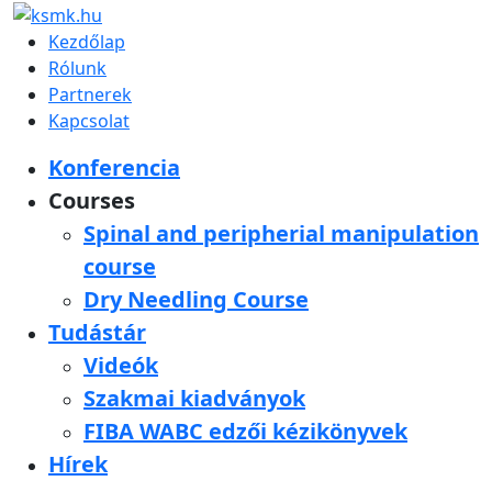
Kezdőlap
Rólunk
Partnerek
Kapcsolat
Konferencia
Courses
Spinal and peripherial manipulation
course
Dry Needling Course
Tudástár
Videók
Szakmai kiadványok
FIBA WABC edzői kézikönyvek
Hírek