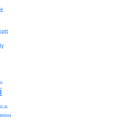
ét
kott
ly
ez
i
f. dr.
kadémia