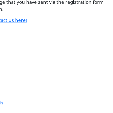
e that you have sent via the registration form
n.
tact us here!
is