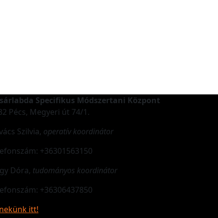
sárlabda Specifikus Módszertani Központ
32 Pécs, Megyeri út 74/1.
vács Szilvia,
operatív koordinátor
lefonszám: +36301563150
gy Dóra,
tudományos koordinátor
lefonszám: +36306437850
 nekünk itt!