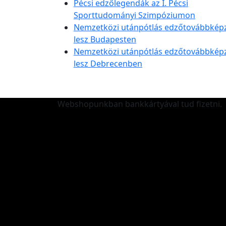
Pécsi edzőlegendák az I. Pécsi
Sporttudományi Szimpóziumon
Nemzetközi utánpótlás edzőtovábbkép
lesz Budapesten
Nemzetközi utánpótlás edzőtovábbkép
lesz Debrecenben
Webshopunkban bankkártyával tud fizetni.