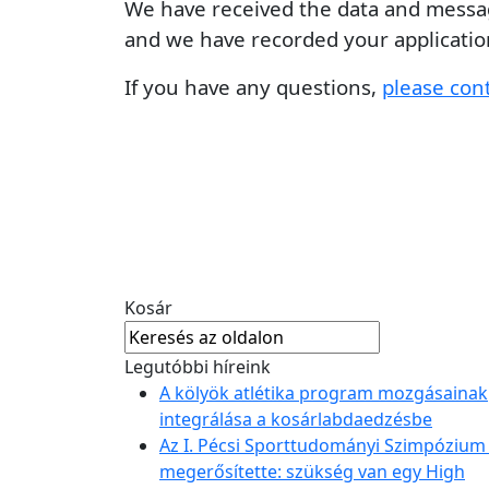
We have received the data and messag
and we have recorded your applicatio
If you have any questions,
please con
Kosár
Legutóbbi híreink
A kölyök atlétika program mozgásainak
integrálása a kosárlabdaedzésbe
Az I. Pécsi Sporttudományi Szimpózium 
megerősítette: szükség van egy High