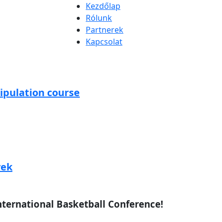
Kezdőlap
Rólunk
Partnerek
Kapcsolat
ipulation course
vek
nternational Basketball Conference!