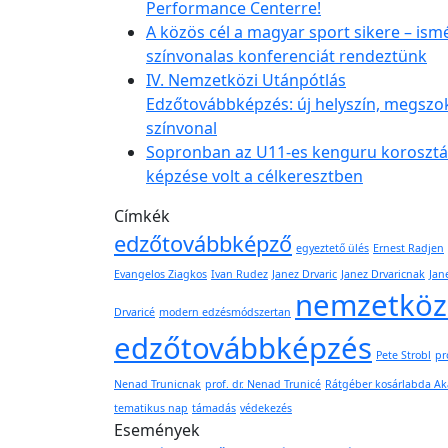
Performance Centerre!
A közös cél a magyar sport sikere – ism
színvonalas konferenciát rendeztünk
IV. Nemzetközi Utánpótlás
Edzőtovábbképzés: új helyszín, megszo
színvonal
Sopronban az U11-es kenguru korosztá
képzése volt a célkeresztben
Címkék
edzőtovábbképző
egyeztető ülés
Ernest Radjen
Evangelos Ziagkos
Ivan Rudez
Janez Drvaric
Janez Drvaricnak
Jan
nemzetköz
Drvaricé
modern edzésmódszertan
edzőtovábbképzés
Pete Strobl
pro
Nenad Trunicnak
prof. dr. Nenad Trunicé
Rátgéber kosárlabda A
tematikus nap
támadás
védekezés
Események