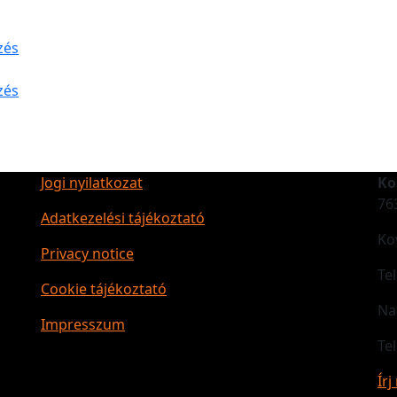
zés
zés
Jogi nyilatkozat
Ko
76
Adatkezelési tájékoztató
Ko
Privacy notice
Te
Cookie tájékoztató
Na
Impresszum
Te
Írj