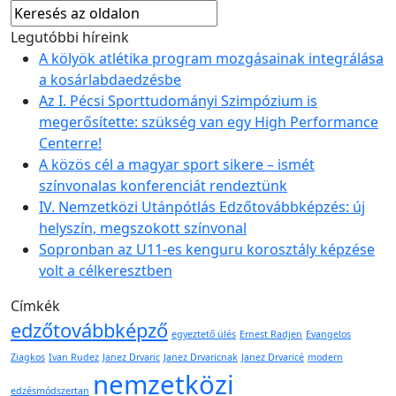
Legutóbbi híreink
A kölyök atlétika program mozgásainak integrálása
a kosárlabdaedzésbe
Az I. Pécsi Sporttudományi Szimpózium is
megerősítette: szükség van egy High Performance
Centerre!
A közös cél a magyar sport sikere – ismét
színvonalas konferenciát rendeztünk
IV. Nemzetközi Utánpótlás Edzőtovábbképzés: új
helyszín, megszokott színvonal
Sopronban az U11-es kenguru korosztály képzése
volt a célkeresztben
Címkék
edzőtovábbképző
egyeztető ülés
Ernest Radjen
Evangelos
Ziagkos
Ivan Rudez
Janez Drvaric
Janez Drvaricnak
Janez Drvaricé
modern
nemzetközi
edzésmódszertan