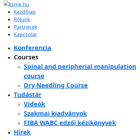
Kezdőlap
Rólunk
Partnerek
Kapcsolat
Konferencia
Courses
Spinal and peripherial manipulation
course
Dry Needling Course
Tudástár
Videók
Szakmai kiadványok
FIBA WABC edzői kézikönyvek
Hírek