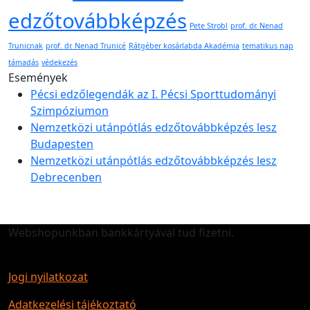
edzőtovábbképzés
Pete Strobl
prof. dr. Nenad
Trunicnak
prof. dr. Nenad Trunicé
Rátgéber kosárlabda Akadémia
tematikus nap
támadás
védekezés
Események
Pécsi edzőlegendák az I. Pécsi Sporttudományi
Szimpóziumon
Nemzetközi utánpótlás edzőtovábbképzés lesz
Budapesten
Nemzetközi utánpótlás edzőtovábbképzés lesz
Debrecenben
Webshopunkban bankkártyával tud fizetni.
Jogi nyilatkozat
Adatkezelési tájékoztató