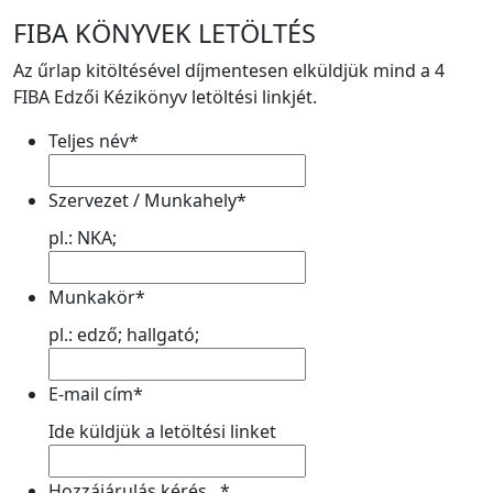
FIBA KÖNYVEK LETÖLTÉS
Az űrlap kitöltésével díjmentesen elküldjük mind a 4
FIBA Edzői Kézikönyv letöltési linkjét.
Teljes név
*
Szervezet / Munkahely
*
pl.: NKA;
Munkakör
*
pl.: edző; hallgató;
E-mail cím
*
Ide küldjük a letöltési linket
Hozzájárulás kérés...
*