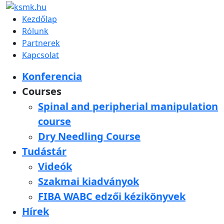
Kezdőlap
Rólunk
Partnerek
Kapcsolat
Konferencia
Courses
Spinal and peripherial manipulation
course
Dry Needling Course
Tudástár
Videók
Szakmai kiadványok
FIBA WABC edzői kézikönyvek
Hírek