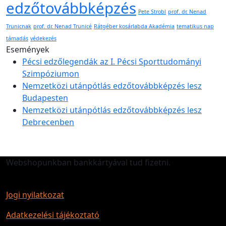
edzőtovábbképzés
Pete Strobl
prof. dr. Nenad
Trunicnak
prof. dr. Nenad Trunicé
Rátgéber kosárlabda Akadémia
tematikus nap
támadás
védekezés
Események
Pécsi edzőlegendák az I. Pécsi Sporttudományi
Szimpóziumon
Nemzetközi utánpótlás edzőtovábbképzés lesz
Budapesten
Nemzetközi utánpótlás edzőtovábbképzés lesz
Debrecenben
Webshopunkban bankkártyával tud fizetni.
Jogi nyilatkozat
Adatkezelési tájékoztató