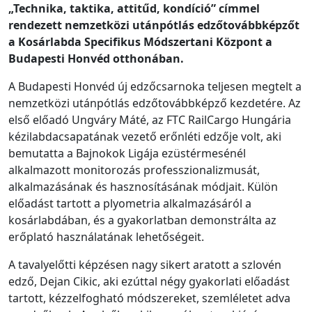
„Technika, taktika, attitűd, kondíció” címmel
rendezett nemzetközi utánpótlás edzőtovábbképzőt
a Kosárlabda Specifikus Módszertani Központ a
Budapesti Honvéd otthonában.
A Budapesti Honvéd új edzőcsarnoka teljesen megtelt a
nemzetközi utánpótlás edzőtovábbképző kezdetére. Az
első előadó Ungváry Máté, az FTC RailCargo Hungária
kézilabdacsapatának vezető erőnléti edzője volt, aki
bemutatta a Bajnokok Ligája ezüstérmesénél
alkalmazott monitorozás professzionalizmusát,
alkalmazásának és hasznosításának módjait. Külön
előadást tartott a plyometria alkalmazásáról a
kosárlabdában, és a gyakorlatban demonstrálta az
erőplató használatának lehetőségeit.
A tavalyelőtti képzésen nagy sikert aratott a szlovén
edző, Dejan Cikic, aki ezúttal négy gyakorlati előadást
tartott, kézzelfogható módszereket, szemléletet adva