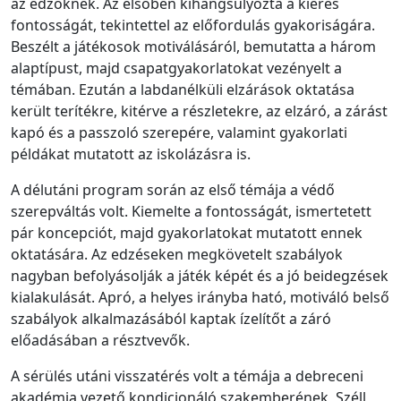
az edzőknek. Az elsőben kihangsúlyozta a kiérés
fontosságát, tekintettel az előfordulás gyakoriságára.
Beszélt a játékosok motiválásáról, bemutatta a három
alaptípust, majd csapatgyakorlatokat vezényelt a
témában. Ezután a labdanélküli elzárások oktatása
került terítékre, kitérve a részletekre, az elzáró, a zárást
kapó és a passzoló szerepére, valamint gyakorlati
példákat mutatott az iskolázásra is.
A délutáni program során az első témája a védő
szerepváltás volt. Kiemelte a fontosságát, ismertetett
pár koncepciót, majd gyakorlatokat mutatott ennek
oktatására. Az edzéseken megkövetelt szabályok
nagyban befolyásolják a játék képét és a jó beidegzések
kialakulását. Apró, a helyes irányba ható, motiváló belső
szabályok alkalmazásából kaptak ízelítőt a záró
előadásában a résztvevők.
A sérülés utáni visszatérés volt a témája a debreceni
akadémia vezető kondicionáló szakemberének, Széll