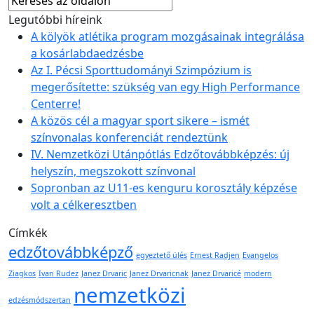
Legutóbbi híreink
A kölyök atlétika program mozgásainak integrálása
a kosárlabdaedzésbe
Az I. Pécsi Sporttudományi Szimpózium is
megerősítette: szükség van egy High Performance
Centerre!
A közös cél a magyar sport sikere – ismét
színvonalas konferenciát rendeztünk
IV. Nemzetközi Utánpótlás Edzőtovábbképzés: új
helyszín, megszokott színvonal
Sopronban az U11-es kenguru korosztály képzése
volt a célkeresztben
Címkék
edzőtovábbképző
egyeztető ülés
Ernest Radjen
Evangelos
Ziagkos
Ivan Rudez
Janez Drvaric
Janez Drvaricnak
Janez Drvaricé
modern
nemzetközi
edzésmódszertan