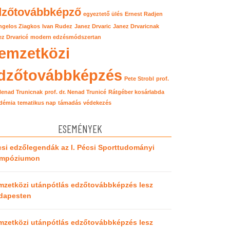
dzőtovábbképző
egyeztető ülés
Ernest Radjen
ngelos Ziagkos
Ivan Rudez
Janez Drvaric
Janez Drvaricnak
z Drvaricé
modern edzésmódszertan
emzetközi
dzőtovábbképzés
Pete Strobl
prof.
 Nenad Trunicnak
prof. dr. Nenad Trunicé
Rátgéber kosárlabda
démia
tematikus nap
támadás
védekezés
ESEMÉNYEK
si edzőlegendák az I. Pécsi Sporttudományi
impóziumon
mzetközi utánpótlás edzőtovábbképzés lesz
dapesten
mzetközi utánpótlás edzőtovábbképzés lesz