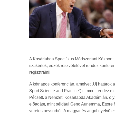
A Kosárlabda Specifikus Módszertani Központ 
szakértők, edzők részvételével rendez konfere
regisztrálni!
A kétnapos konferencián, amelyet „Új határok 
Sport Science and Practice”) címmel rendez m
Pécsett, a Nemzeti Kosárlabda Akadémián, olya
előadást, mint például Geno Auriemma, Ettore 
veretes névsorból. A magyar és angol nyelvű 