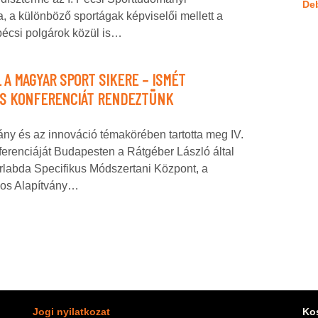
De
 a különböző sportágak képviselői mellett a
pécsi polgárok közül is…
 A MAGYAR SPORT SIKERE – ISMÉT
AS KONFERENCIÁT RENDEZTÜNK
ny és az innováció témakörében tartotta meg IV.
erenciáját Budapesten a Rátgéber László által
rlabda Specifikus Módszertani Központ, a
jos Alapítvány…
Jogi nyilatkozat
Ko