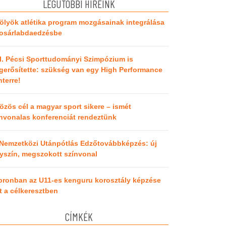
LEGUTÓBBI HÍREINK
ölyök atlétika program mozgásainak integrálása
kosárlabdaedzésbe
I. Pécsi Sporttudományi Szimpózium is
erősítette: szükség van egy High Performance
terre!
özös cél a magyar sport sikere – ismét
nvonalas konferenciát rendeztünk
 Nemzetközi Utánpótlás Edzőtovábbképzés: új
yszín, megszokott színvonal
pronban az U11-es kenguru korosztály képzése
t a célkeresztben
CÍMKÉK