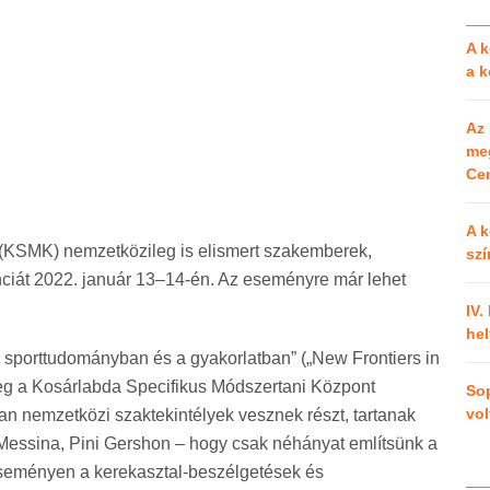
A k
a 
Az 
meg
Cen
A k
(KSMK) nemzetközileg is elismert szakemberek,
szí
nciát 2022. január 13–14-én. Az eseményre már lehet
IV.
hel
a sporttudományban és a gyakorlatban” („New Frontiers in
eg a Kosárlabda Specifikus Módszertani Központ
So
vol
n nemzetközi szaktekintélyek vesznek részt, tartanak
Messina, Pini Gershon – hogy csak néhányat említsünk a
eseményen a kerekasztal-beszélgetések és