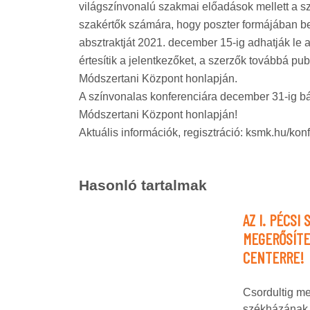
világszínvonalú szakmai előadások mellett a s
szakértők számára, hogy poszter formájában b
absztraktját 2021. december 15-ig adhatják le 
értesítik a jelentkezőket, a szerzők továbbá pu
Módszertani Központ honlapján.
A színvonalas konferenciára december 31-ig bár
Módszertani Központ honlapján!
Aktuális információk, regisztráció: ksmk.hu/kon
Hasonló tartalmak
AZ I. PÉCSI
MEGERŐSÍTE
CENTERRE!
Csordultig m
székházának 