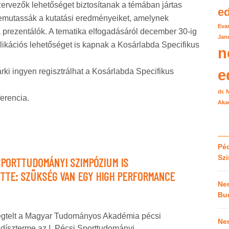
zervezők lehetőséget biztosítanak a témában jártas
e
emutassák a kutatási eredményeiket, amelynek
Eva
a prezentálók. A tematika elfogadásáról december 30-ig
Jane
blikációs lehetőséget is kapnak a Kosárlabda Specifikus
n
e
ki ingyen regisztrálhat a Kosárlabda Specifikus
dr.
ferencia.
Aka
Péc
Sz
 SPORTTUDOMÁNYI SZIMPÓZIUM IS
TTE: SZÜKSÉG VAN EGY HIGH PERFORMANCE
Ne
Bu
egtelt a Magyar Tudományos Akadémia pécsi
Ne
díszterme az I. Pécsi Sporttudományi