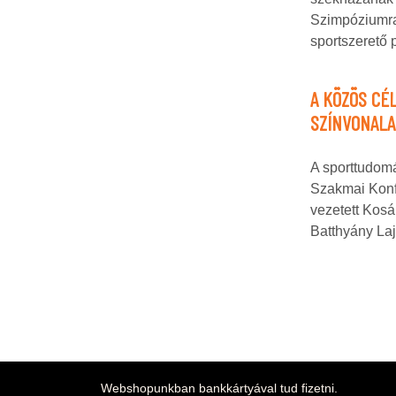
Szimpóziumra,
sportszerető 
A KÖZÖS CÉL
SZÍNVONAL
A sporttudomá
Szakmai Konf
vezetett Kosá
Batthyány La
Webshopunkban bankkártyával tud fizetni.