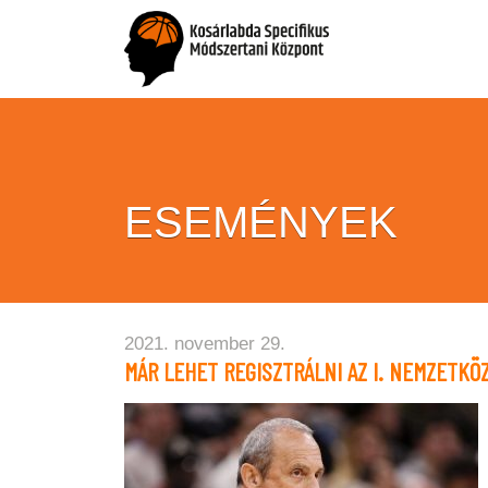
ESEMÉNYEK
2021. november 29.
MÁR LEHET REGISZTRÁLNI AZ I. NEMZETK