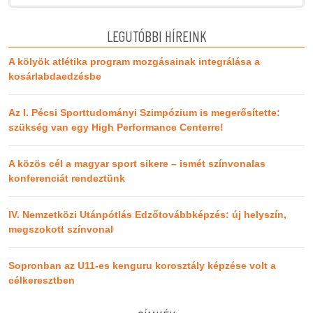
LEGUTÓBBI HÍREINK
A kölyök atlétika program mozgásainak integrálása a
kosárlabdaedzésbe
Az I. Pécsi Sporttudományi Szimpózium is megerősítette:
szükség van egy High Performance Centerre!
A közös cél a magyar sport sikere – ismét színvonalas
konferenciát rendeztünk
IV. Nemzetközi Utánpótlás Edzőtovábbképzés: új helyszín,
megszokott színvonal
Sopronban az U11-es kenguru korosztály képzése volt a
célkeresztben