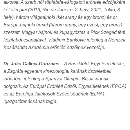
alkotott. A szerb női röplabda-válogatott erőnléti edzőjeként
két olimpiai (2016, Rio de Janeiro, 2. hely; 2021, Tokió, 3.
hely), három világbajnoki (két arany és egy bronz) és öt
Európa-bajnoki érmet (három arany, egy ezüst, egy bronz)
szerzett. Magyar bajnok és kupagyőztes a Pick Szeged férfi
kézilabdacsapatával. Vladimir Bankovic jelenleg a Nemzeti
Kosárlabda Akadémia erőnléti edzőinek vezetője.
Dr. Julio Calleja-Gonzales
– A Baszkföldi Egyetem elnöke,
a Zágrábi egyetem kineziológiai karának tiszteletbeli
előadója, jelenleg a Spanyol Olimpiai Bizottságnak
dolgozik. Az Európai Erőnléti Edzők Egyesületének (EPCA)
és az Euroliga Játékosok Szövetségének (ELPA)
igazgatótanácsának tagja.