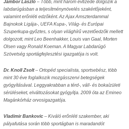
Jámbor László
– Több, mint három évtizede dolgozik a
labdarúgásban a teljesítménynövelés szakértőjeként,
valamint erőnléti edzőként. Az Ajax Amszterdammal
Bajnokok Ligája-, UEFA Kupa-, Világ- és Európai
Szuperkupa-győztes, s olyan világhírű vezetőedzők mellett
dolgozott, mint Leo Beenhakker, Louis van Gaal, Morten
Olsen vagy Ronald Koeman. A Magyar Labdarúgó
Szövetség sportágfejlesztési igazgatója is volt.
Dr. Knoll Zsolt
– Ortopéd specialista, sportsebész, több
mint 30 éve foglalkozik mozgásszervi betegségek
gyógyításával. Leggyakrabban a térd-, váll- és bokaízületi
sérüléseket, elváltozásokat gyógyítja. 2009 óta az Emineo
Magánkórház orvosigazgatója.
Vladimir Bankovic
– Kiváló erőnléti szakember, aki
pályafutása során több sportágban is maradandót