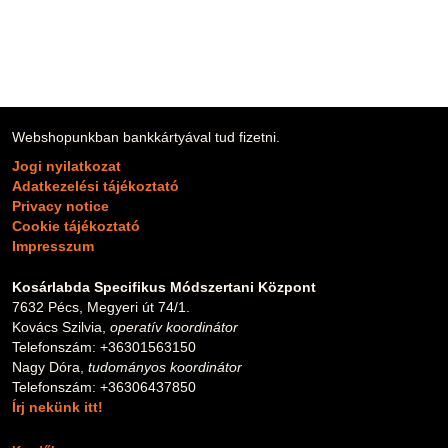
Webshopunkban bankkártyával tud fizetni.
Jogi nyilatkozat
Adatkezelési tájékoztató
Privacy notice
Cookie tájékoztató
Impresszum
Kosárlabda Specifikus Módszertani Központ
7632 Pécs, Megyeri út 74/1.
Kovács Szilvia,
operatív koordinátor
Telefonszám: +36301563150
Nagy Dóra,
tudományos koordinátor
Telefonszám: +36306437850
Írj nekünk itt!