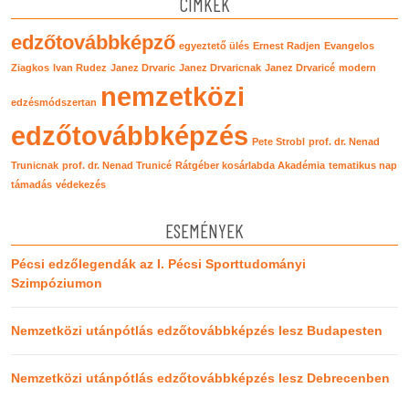
CÍMKÉK
edzőtovábbképző
egyeztető ülés
Ernest Radjen
Evangelos
Ziagkos
Ivan Rudez
Janez Drvaric
Janez Drvaricnak
Janez Drvaricé
modern
nemzetközi
edzésmódszertan
edzőtovábbképzés
Pete Strobl
prof. dr. Nenad
Trunicnak
prof. dr. Nenad Trunicé
Rátgéber kosárlabda Akadémia
tematikus nap
támadás
védekezés
ESEMÉNYEK
Pécsi edzőlegendák az I. Pécsi Sporttudományi
Szimpóziumon
Nemzetközi utánpótlás edzőtovábbképzés lesz Budapesten
Nemzetközi utánpótlás edzőtovábbképzés lesz Debrecenben