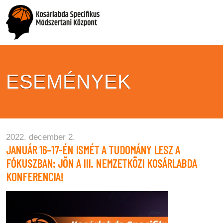
ESEMÉNYEK
2022. december 2.
JANUÁR 16–17-ÉN ISMÉT A TUDOMÁNY LESZ A
FÓKUSZBAN: JÖN A III. NEMZETKÖZI KOSÁRLABDA
KONFERENCIA!