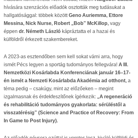
hívására szenzációs előadók osztották meg tudásukat a
hallgatósággal: többek között
Geno Auriemma, Ettore
Messina,
Nick Nurse, Robert „Bob” McKillop,
vagy
éppen
dr. Németh László
kápráztatta el a hazai és
külföldről érkezett szakembereket.
A 2023-as esztendőben sem kell sokat várni arra, hogy
ismét Pécs legyen a sportág tudományos fellegvára!
A III.
Nemzetközi Kosárlabda Konferenciának január 16–17-
én ismét a Nemzeti Kosárlabda Akadémia ad otthont,
a
téma pedig – csakúgy, mint az előzőeken – megint
izgalmasnak és érdekfeszítőnek ígérkezik:
„A regeneráció
és rehabilitáció tudományos gyakorlata: sérüléstől a
visszatérésig” (Science and Practice of Recovery: From
In Game to Post Injury).
Az előadók névsora ezúttal is veretes lesz, kiváló külföldi és