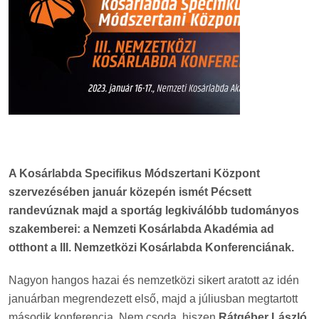
A Kosárlabda Specifikus Módszertani Központ
szervezésében január közepén ismét Pécsett
randevúznak majd a sportág legkiválóbb tudományos
szakemberei: a Nemzeti Kosárlabda Akadémia ad
otthont a III. Nemzetközi Kosárlabda Konferenciának.
Nagyon hangos hazai és nemzetközi sikert aratott az idén
januárban megrendezett első, majd a júliusban megtartott
második konferencia. Nem csoda, hiszen
Rátgéber László